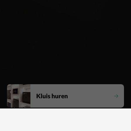
Kluis huren
Tweedehands kluizen