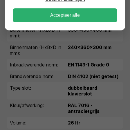
Conditie:
nieuw
Accepteer alle
Garantie:
1 jaar garantie
Buitenmaten (HxBxD in
330x450x400 mm
mm):
Binnenmaten (HxBxD in
240x360x300 mm
mm):
Inbraakwerende norm:
EN 1143-1 Grade 0
Brandwerende norm:
DIN 4102 (niet getest)
Type slot:
dubbelbaard
klavierslot
Kleur/afwerking:
RAL 7016 -
antracietgrijs
Volume:
26 ltr