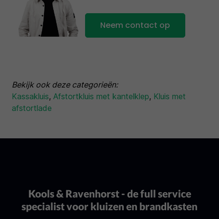
Neem contact op
Bekijk ook deze categorieën:
Kassakluis
,
Afstortkluis met kantelklep
,
Kluis met
afstortlade
Kools & Ravenhorst - de full service
specialist voor kluizen en brandkasten