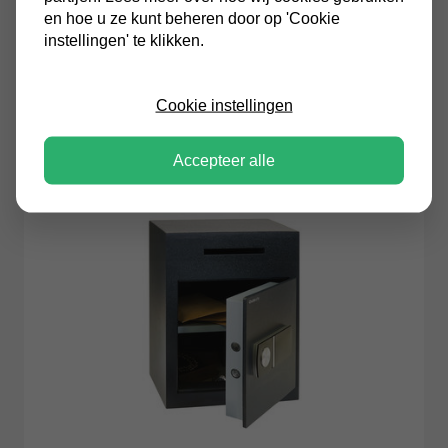
en hoe u ze kunt beheren door op 'Cookie
Chubbsafes
instellingen' te klikken.
Chubbsafes Sigma Deposit UG-40-EL
afstortkluis
Cookie instellingen
€507,00
Incl. BTW
Accepteer alle