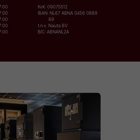
7:00
KvK:
09075512
7:00
IBAN:
NL67 ABNA 0456 0889
7:00
89
7:00
t.n.v. Nauta BV
7:00
BIC:
ABNANL2A