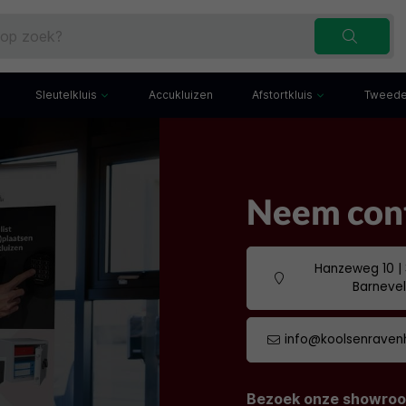
Sleutelkluis
Accukluizen
Afstortkluis
Tweede
Inbraakwerende sleutelkluis
Afstortkluis met gleuf
Sleutelbuis
Kluis met afstortlade
x
Sleutelkast
Afstortkluis met kantel
Neem cont
iefkast
Sleutelkluisje
Kassakluis
ekast
Hanzeweg 10 |
Barneve
info@koolsenravenh
Bezoek onze showro