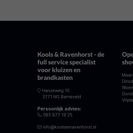
Kools & Ravenhorst - de
Ope
full service specialist
sh
voor kluizen en
Maan
brandkasten
Dinsd
Woen
Hanzeweg 10
Dond
3771 NG Barneveld
Vrijd
Persoonlijk advies:
085 877 19 25
info@koolsenravenhorst.nl