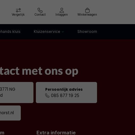
Vergelijk
Contact
Inloggen
Winkelwagen
hands kluis
Kluizenservice
Showroom
Kluis openen
Kluis verankeren
klep
Kluis verhuizen
act met ons op
Kluis afvoeren
Kluis storing
Kluis huren
 3771 NG
Persoonlijk advies
ld
085 877 19 25
orst.nl
om
Extra informatie