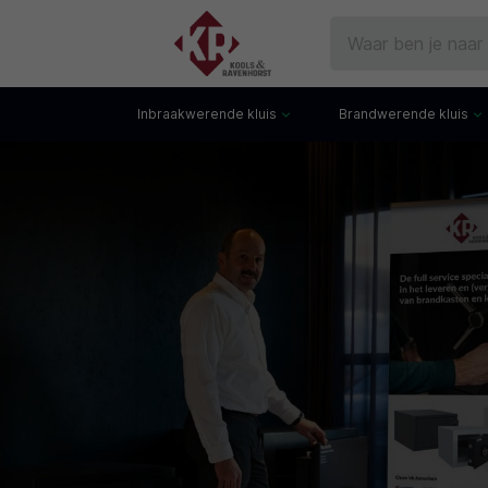
Inbraakwerende kluis
Brandwerende kluis
Gecertificeerde kluis
Documentenkluis
Watchwinders
Watchwinders
Hotelkluis
Brandwerende bo
Kluiskast
Brandwerende arch
Privékluis
Brandwerende lad
Datakluis
Datakluis
Vloerkluis