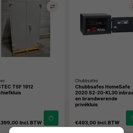
tec
Chubbsafes
STEC TSF 1912
Chubbsafes HomeSafe
chiefkluis
2020 S2-20-KL30 inbra
en brandwerende
privékluis
.399,00
Incl. BTW
€493,00
Incl. BTW