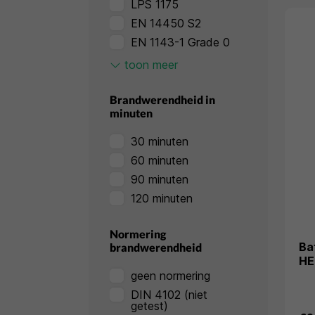
LPS 1175
EN 14450 S2
EN 1143-1 Grade 0
EN 1143-1 Grade I
toon meer
EN 1143-2 Grade D-I
EN 1143-1 Grade II
Brandwerendheid in
minuten
EN 1143-2 Grade D-II
EN 1143-1 Grade III
30 minuten
EN 1143-1 Grade IV
60 minuten
EN 1143-1 Grade V
90 minuten
120 minuten
Normering
Ba
brandwerendheid
HE
geen normering
DIN 4102 (niet
getest)