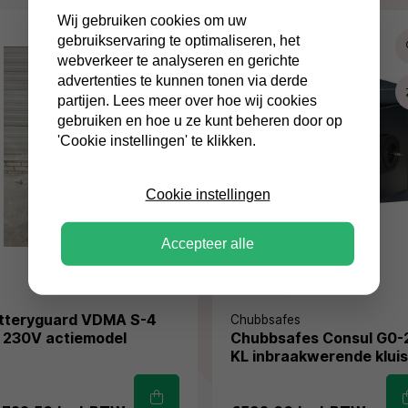
Wij gebruiken cookies om uw
gebruikservaring te optimaliseren, het
webverkeer te analyseren en gerichte
advertenties te kunnen tonen via derde
partijen. Lees meer over hoe wij cookies
gebruiken en hoe u ze kunt beheren door op
'Cookie instellingen' te klikken.
Cookie instellingen
Accepteer alle
tteryguard VDMA S-4
Chubbsafes
 230V actiemodel
Chubbsafes Consul G0-
KL inbraakwerende klui