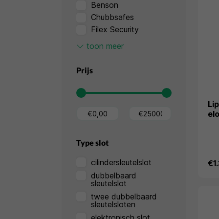
Benson
Chubbsafes
Filex Security
K&R
toon meer
Lips Brandkasten
Master Lock
Prijs
Salvus
Sistec
Li
el
Type slot
cilindersleutelslot
€1
dubbelbaard
sleutelslot
twee dubbelbaard
sleutelsloten
elektronisch slot