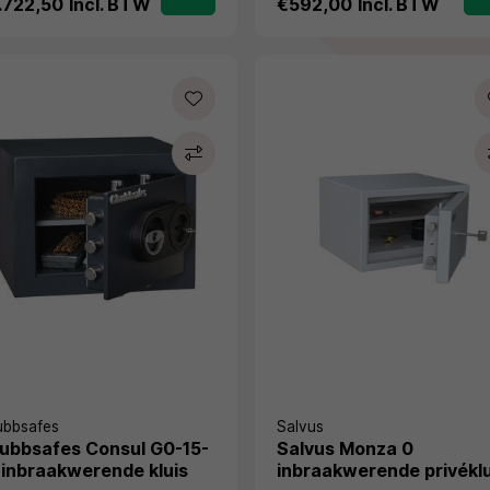
.722,50
Incl. BTW
€592,00
Incl. BTW
ubbsafes
Salvus
ubbsafes Consul G0-15-
Salvus Monza 0
 inbraakwerende kluis
inbraakwerende privéklu