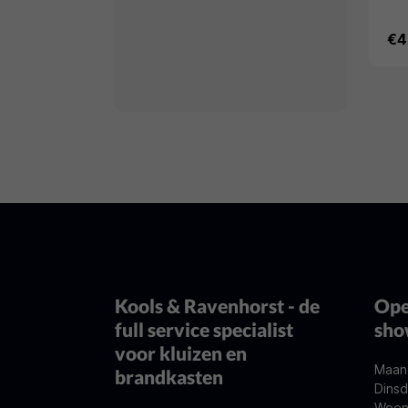
200
€4
300
400
Kools & Ravenhorst - de
Ope
full service specialist
sh
voor kluizen en
Maan
brandkasten
Dinsd
Woen