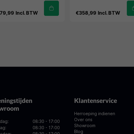
79,99
Incl. BTW
€358,99
Incl. BTW
ningstijden
Klantenservice
owroom
Herroeping indienen
Over ons
dag:
08:30 - 17:00
Showroom
ag:
08:30 - 17:00
Blog
sdag:
08:30 - 17:00