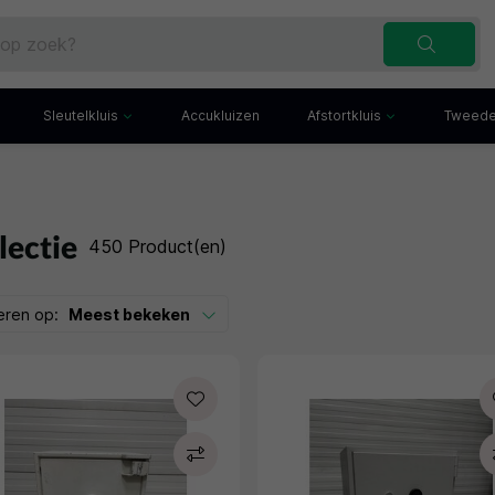
Sleutelkluis
Accukluizen
Afstortkluis
Tweede
Inbraakwerende sleutelkluis
Afstortkluis met gleuf
Sleutelbuis
Kluis met afstortlade
x
Sleutelkast
Afstortkluis met kantel
lectie
450 Product(en)
iefkast
Sleutelkluisje
Kassakluis
ekast
eren op:
Meest bekeken