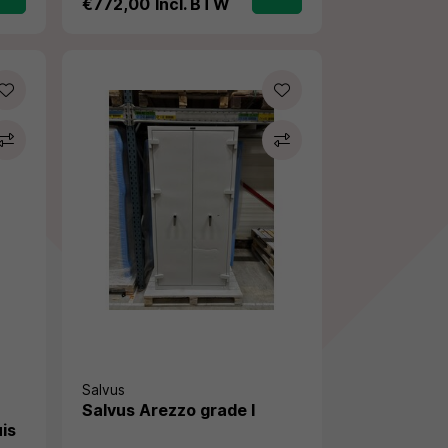
€772,00
Incl. BTW
Salvus
Salvus Arezzo grade I
is