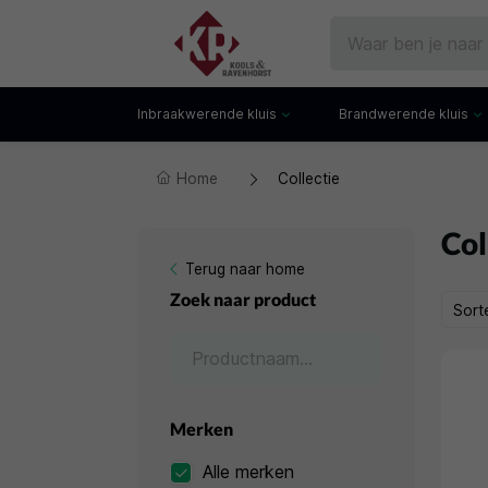
Inbraakwerende kluis
Brandwerende kluis
Home
Collectie
Gecertificeerde kluis
Documentenkluis
Watchwinders
Watchwinders
Hotelkluis
Brandwerende bo
Col
Kluiskast
Brandwerende arch
Terug naar home
Privékluis
Brandwerende lad
Zoek naar product
Sort
Datakluis
Datakluis
Vloerkluis
Merken
Alle merken