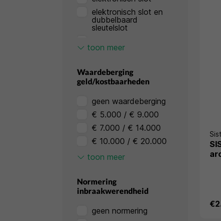
elektronisch slot en
dubbelbaard
sleutelslot
elektronisch slot en
toon meer
sleutelslot
mechanisch cijferslot
Waardeberging
twee elektronisch
geld/kostbaarheden
sloten
geen waardeberging
€ 5.000 / € 9.000
€ 7.000 / € 14.000
Sis
€ 10.000 / € 20.000
SI
ar
€ 25.000 / € 50.000
toon meer
€ 45.000 / € 90.000
€ 75.000 / € 150.000
Normering
inbraakwerendheid
€ 125.000 / €
250.000
€2
geen normering