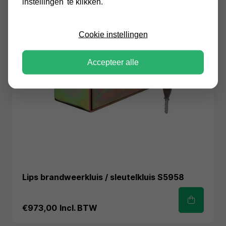
instellingen' te klikken.
Cookie instellingen
Accepteer alle
Lips brandweerkluis / sleutelkluis S5958
€973,00
Incl. BTW