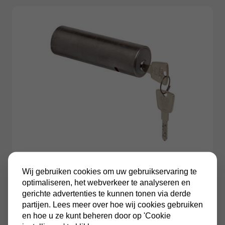
Wij gebruiken cookies om uw gebruikservaring te
Lips brandweerkluis / sleutelkluis S8595
optimaliseren, het webverkeer te analyseren en
gerichte advertenties te kunnen tonen via derde
partijen. Lees meer over hoe wij cookies gebruiken
€723,00
Incl. BTW
en hoe u ze kunt beheren door op 'Cookie