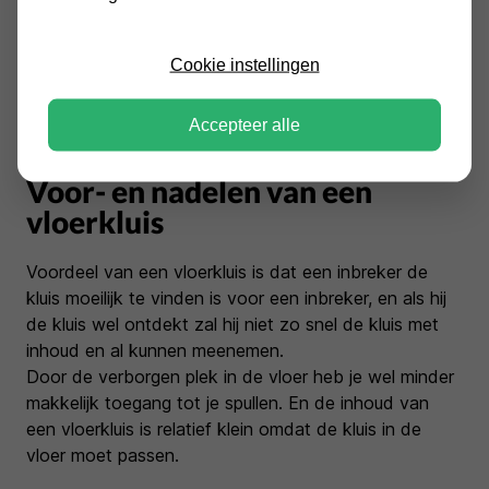
€1.477,00
Incl. BTW
Cookie instellingen
Vloerkluis
Accepteer alle
Voor- en nadelen van een
vloerkluis
Voordeel van een vloerkluis is dat een inbreker de
kluis moeilijk te vinden is voor een inbreker, en als hij
de kluis wel ontdekt zal hij niet zo snel de kluis met
inhoud en al kunnen meenemen.
Door de verborgen plek in de vloer heb je wel minder
makkelijk toegang tot je spullen. En de inhoud van
een vloerkluis is relatief klein omdat de kluis in de
vloer moet passen.