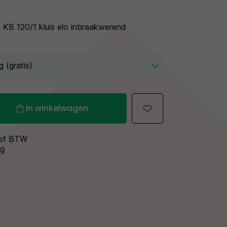
KB 120/1 kluis elo inbraakwerend
In winkelwagen
sief BTW
ng