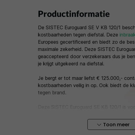
Productinformatie
De SISTEC Euroguard SE V KB 120/1 besche
kostbaarheden tegen diefstal. Deze
inbraa
Europees gecertificeerd en biedt zo de be
maximale zekerheid. Deze SISTEC Euroguar
geaccepteerd door verzekeraars dus je ben
je krijgt uitgekeerd na diefstal.
Je bergt er tot maar liefst € 125.000,- con
kostbaarheden veilig in op. Ook biedt de kl
tegen brand.
Deze SISTEC Euroguard SE KB 120/1 is voo
elektronische codeslot
Toon meer
Dit product is
nieuw en ongebruikt
, maar 