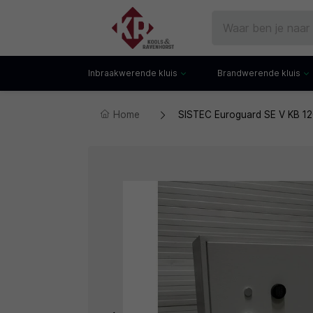
Inbraakwerende kluis
Brandwerende kluis
Home
SISTEC Euroguard SE V KB 120
Gecertificeerde kluis
Documentenkluis
Watchwinders
Watchwinders
Hotelkluis
Brandwerende bo
Kluiskast
Brandwerende arch
Privékluis
Brandwerende lad
Datakluis
Datakluis
Vloerkluis