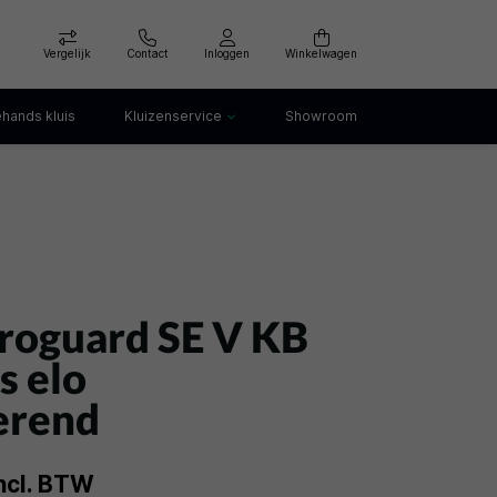
Vergelijk
Contact
Inloggen
Winkelwagen
hands kluis
Kluizenservice
Showroom
Kluis openen
Kluis verankeren
klep
Kluis verhuizen
Kluis afvoeren
Kluis storing
Kluis huren
roguard SE V KB
s elo
erend
ncl. BTW