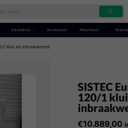
Sleutelkluis
Accukluizen
Afstortkluis
Tweede
/1 kluis elo inbraakwerend
Inbraakwerende sleutelkluis
Afstortkluis met gleuf
Sleutelbuis
Kluis met afstortlade
x
Sleutelkast
Afstortkluis met kantel
iefkast
Sleutelkluisje
Kassakluis
ekast
SISTEC Eu
120/1 klui
inbraakw
€10.889,00
i