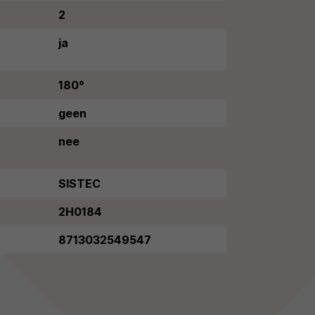
2
ja
180°
geen
nee
SISTEC
2H0184
8713032549547