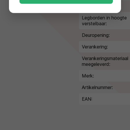
en kleine kras, deuk of
Legborden:
e is
uitsluitend
 op de werking of
Legborden in hoogte
verstelbaar:
Deuropening:
Verankering:
Verankeringsmateriaal
meegeleverd:
Merk:
Artikelnummer:
EAN: