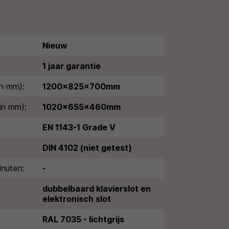
Nieuw
1 jaar garantie
n mm):
1200x825x700mm
in mm):
1020x655x460mm
EN 1143-1 Grade V
DIN 4102 (niet getest)
nuten:
-
dubbelbaard klavierslot en
elektronisch slot
RAL 7035 - lichtgrijs