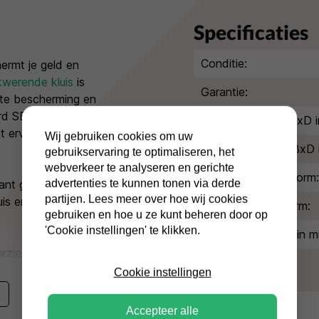
Specificaties
Conditie:
rmt je geld en
kwerende kluis
is
Garantie:
ste bescherming en
d SE V kluis wordt
Buitenmaten (HxBxD i
t ervan verzekerd dat
Wij gebruiken cookies om uw
Binnenmaten (HxBxD 
gebruikservaring te optimaliseren, het
webverkeer te analyseren en gerichte
Inbraakwerende norm:
advertenties te kunnen tonen via derde
tant geld of € 250.000,-
partijen. Lees meer over hoe wij cookies
uis enige bescherming
Brandwerende norm:
gebruiken en hoe u ze kunt beheren door op
'Cookie instellingen' te klikken.
Brandwerendheid in mi
rzien van een
Type slot:
Cookie instellingen
Kleur/afwerking:
heeft tijdens transport
Accepteer alle