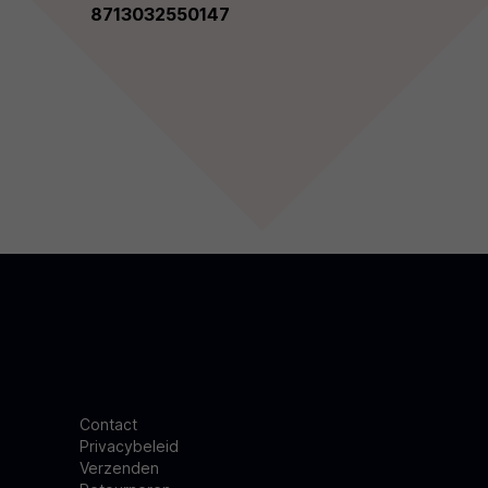
8713032550147
Contact
Privacybeleid
Verzenden