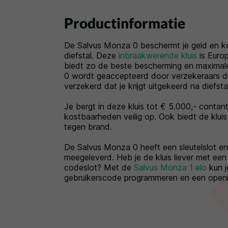
Productinformatie
De Salvus Monza 0 beschermt je geld en 
diefstal. Deze
inbraakwerende kluis
is Euro
biedt zo de beste bescherming en maximal
0 wordt geaccepteerd door verzekeraars du
verzekerd dat je krijgt uitgekeerd na diefstal
Je bergt in deze kluis tot € 5.000,- contan
kostbaarheden veilig op. Ook biedt de klui
tegen brand.
De Salvus Monza 0 heeft een sleutelslot en j
meegeleverd. Heb je de kluis liever met een
codeslot? Met de
Salvus Monza 1 elo
kun j
gebruikerscode programmeren en een openin