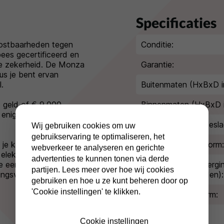
Specificaties
kostbaarheden tegen
Conditie:
pees gecertificeerd en
e zekerheid. De Monza
Garantie:
s je bent ervan
.
Buitenmaten (HxBxD i
t geld of € 9.000,-
Binnenmaten (HxBxD 
s enige bescherming
Extra diepte kluisbesla
Wij gebruiken cookies om uw
gebruikservaring te optimaliseren, het
e krijgt twee sleutels
Inbraakwerende norm:
webverkeer te analyseren en gerichte
 elektronische
advertenties te kunnen tonen via derde
e een mastercode en
Indicatie waardebergi
partijen. Lees meer over hoe wij cookies
gsvertraging instellen.
(geld/kostbaarheden):
gebruiken en hoe u ze kunt beheren door op
'Cookie instellingen' te klikken.
Brandwerende norm:
Type slot:
Cookie instellingen