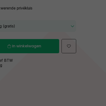
werende privékluis
In winkelwagen
sief BTW
ng