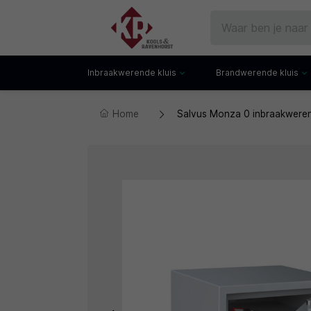
Inbraakwerende kluis
Brandwerende kluis
Home
Salvus Monza 0 inbraakweren
Gecertificeerde kluis
Documentenkluis
Watchwinders
Watchwinders
Hotelkluis
Brandwerende bo
Kluiskast
Brandwerende arch
Privékluis
Brandwerende lad
Datakluis
Datakluis
Vloerkluis