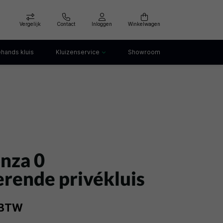
Vergelijk
Contact
Inloggen
Winkelwagen
hands kluis
Kluizenservice
Showroom
Kluis openen
Kluis verankeren
klep
Kluis verhuizen
Kluis afvoeren
Kluis storing
Kluis huren
nza 0
rende privékluis
. BTW