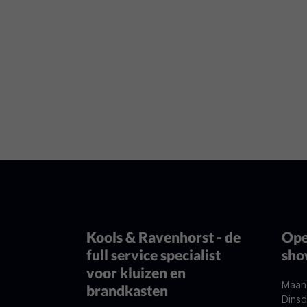
Kools & Ravenhorst - de
Ope
full service specialist
sh
voor kluizen en
Maan
brandkasten
Dinsd