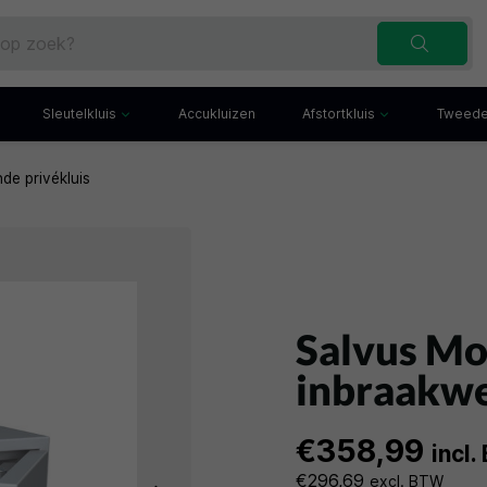
Sleutelkluis
Accukluizen
Afstortkluis
Tweede
de privékluis
Inbraakwerende sleutelkluis
Afstortkluis met gleuf
Sleutelbuis
Kluis met afstortlade
x
Sleutelkast
Afstortkluis met kantel
iefkast
Sleutelkluisje
Kassakluis
ekast
Salvus Mo
inbraakwe
€358,99
incl
€296,69
excl. BTW