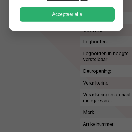
Kleur/afwerking:
Accepteer alle
Volume:
Gewicht:
Legborden:
Legborden in hoogte
verstelbaar:
Deuropening:
Verankering:
Verankeringsmateriaal
meegeleverd:
Merk:
Artikelnummer: