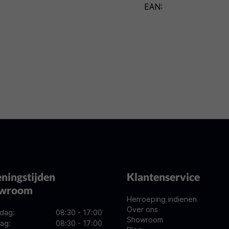
EAN:
ningstijden
Klantenservice
owroom
Herroeping indienen
Over ons
dag:
08:30 - 17:00
Showroom
ag:
08:30 - 17:00