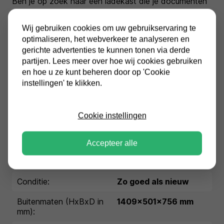
Ben je op zoek naar een ladekast die je documenten
beschermt tegen de gevolgen van brand? Kies dan
de Salvus Quatro brandwerende ladekast. Deze
Wij gebruiken cookies om uw gebruikservaring te
brandwerende ladekast
is Europees gecertificeerd en
optimaliseren, het webverkeer te analyseren en
beschermt je dossiers gedurende 60 minuten tegen
gerichte advertenties te kunnen tonen via derde
de gevolgen van brand.
partijen. Lees meer over hoe wij cookies gebruiken
en hoe u ze kunt beheren door op 'Cookie
instellingen' te klikken.
De Bolzano 4 is heeft vier lades en elke lade is
afzonderlijk brandwerend. Je bergt er documenten in
op van A4- of folio-formaat.
Cookie instellingen
Accepteer alle
Specificaties
Conditie:
Zo goed als nieuw
Buitenmaten (HxBxD in
1409x501x756 mm
mm):