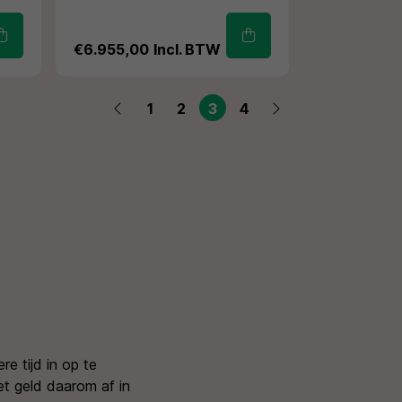
€6.955,00
Incl. BTW
1
2
3
4
re tijd in op te
het geld daarom af in