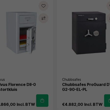
vus
Chubbsafes
lvus Florence DII-0
Chubbsafes ProGuard 
stortkluis
G2-90-EL-PL
.866,00
Incl. BTW
€4.882,00
Incl. BTW