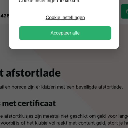
'Cookie instellingen' te klikken.
.428,00
Incl. BTW
€5.709,00
Incl. BTW
Cookie instellingen
Accepteer alle
t afstortlade
ail en horeca zijn er kluizen met een beveiligde afstortlade.
 met certificaat
te afstortkluisjes zijn meestal niet geschikt om geld voor lange
oorbij is of het kluisje vol raakt met contant geld, stort je 