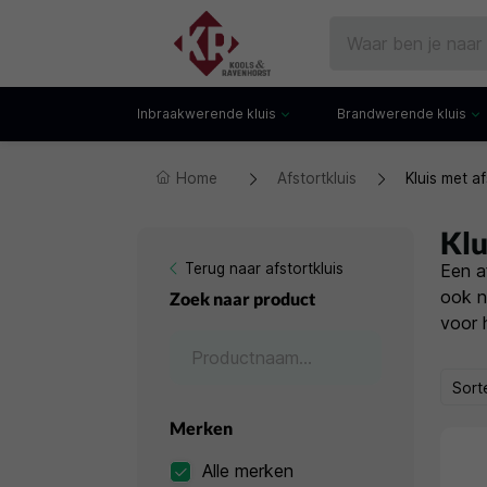
Inbraakwerende kluis
Brandwerende kluis
Home
Afstortkluis
Kluis met a
Gecertificeerde kluis
Documentenkluis
Watchwinders
Watchwinders
Hotelkluis
Brandwerende bo
Klu
Kluiskast
Brandwerende arch
Terug naar afstortkluis
Een a
Privékluis
Brandwerende lad
ook n
Zoek naar product
Datakluis
Datakluis
voor 
Vloerkluis
Sort
Merken
Alle merken