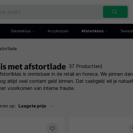
Sleutelkluis
Accukluizen
Afstortkluis
Tweede
fstortlade
Inbraakwerende sleutelkluis
Afstortkluis met gleuf
Sleutelbuis
Kluis met afstortlade
x
Sleutelkast
Afstortkluis met kantelk
is met afstortlade
37 Product(en)
iefkast
Sleutelkluisje
Kassakluis
fstortkluis is onmisbaar in de retail en horeca. We pinnen d
ekast
og altijd veel contant geld binnen. Dat cashgeld wil je natuurl
het voorkomen van interne fraude.
eren op:
Laagste prijs