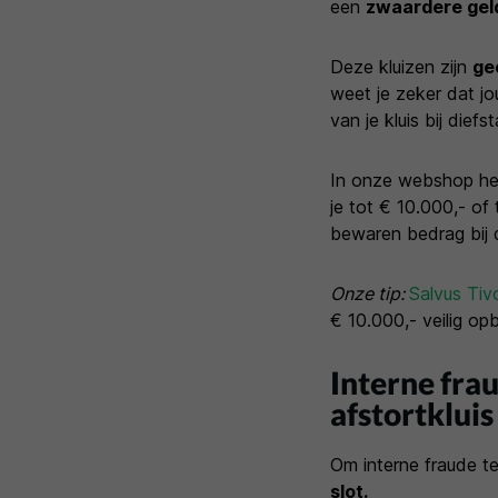
een
zwaardere geld
Deze kluizen zijn
ge
weet je zeker dat j
van je kluis bij die
In onze webshop heb
je tot € 10.000,- of
bewaren bedrag bij 
Onze tip:
Salvus Tivo
€ 10.000,- veilig op
Interne fr
afstortkluis
Om interne fraude t
slot.