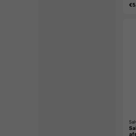
€5
Sal
Sa
af