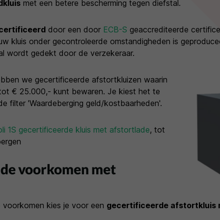
kluis
met een betere bescherming tegen diefstal.
certificeerd
door een door
ECB-S
geaccrediteerde certifice
ouw kluis onder gecontroleerde omstandigheden is geproduce
fstal wordt gedekt door de verzekeraar.
ben we gecertificeerde afstortkluizen waarin
 tot € 25.000,- kunt bewaren. Je kiest het te
de filter 'Waardeberging geld/kostbaarheden'.
li 1S gecertificeerde kluis met afstortlade
, tot
bergen
aude voorkomen met
e voorkomen kies je voor een
gecertificeerde afstortkluis