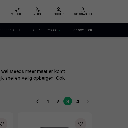
Vergelijk
Contact
Inloggen
Winkelwagen
hands kluis
Kluizenservice
Showroom
Kluis openen
Kluis verankeren
lep
Kluis verhuizen
Kluis afvoeren
an wel steeds meer maar er komt
Kluis storing
ijk snel en veilig opbergen. Ook
Kluis huren
1
2
3
4