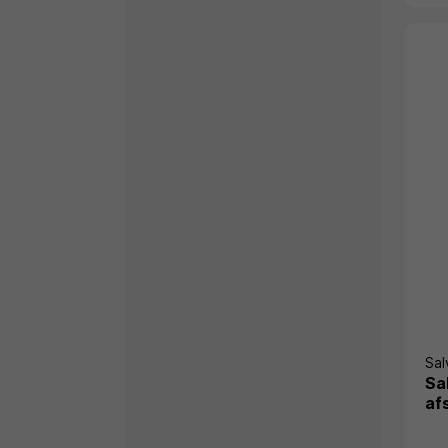
Sal
Sa
af