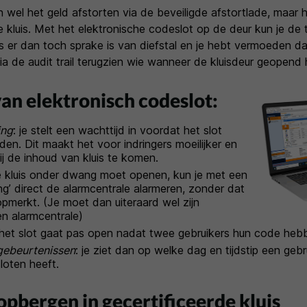
wel het geld afstorten via de beveiligde afstortlade, maar 
 kluis. Met het elektronische codeslot op de deur kun je de 
s er dan toch sprake is van diefstal en je hebt vermoeden da
via de audit trail terugzien wie wanneer de kluisdeur geopend 
an elektronisch codeslot:
ing
: je stelt een wachttijd in voordat het slot
n. Dit maakt het voor indringers moeilijker en
ij de inhoud van kluis te komen.
 je kluis onder dwang moet openen, kun je met een
’ direct de alarmcentrale alarmeren, zonder dat
opmerkt. (Je moet dan uiteraard wel zijn
en alarmcentrale)
het slot gaat pas open nadat twee gebruikers hun code heb
 gebeurtenissen
: je ziet dan op welke dag en tijdstip een gebr
loten heeft.
opbergen in gecertificeerde kluis