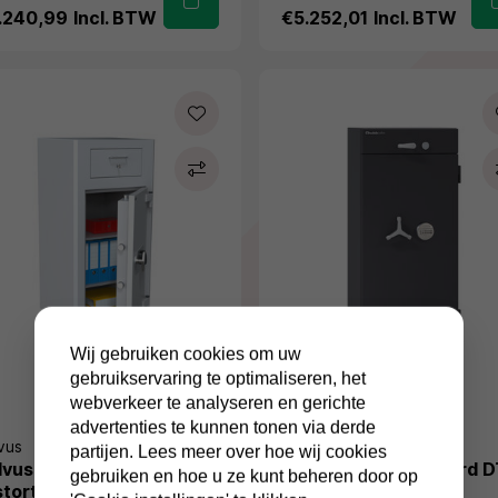
.240,99
Incl. BTW
€5.252,01
Incl. BTW
Wij gebruiken cookies om uw
gebruikservaring te optimaliseren, het
webverkeer te analyseren en gerichte
advertenties te kunnen tonen via derde
vus
Chubbsafes
partijen. Lees meer over hoe wij cookies
lvus Florence DII-2
Chubbsafes ProGuard 
gebruiken en hoe u ze kunt beheren door op
stortkluis
G2-180-EL-PL