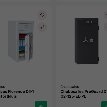
vus
Chubbsafes
lvus Florence DII-1
Chubbsafes ProGuard 
stortkluis
G2-125-EL-PL