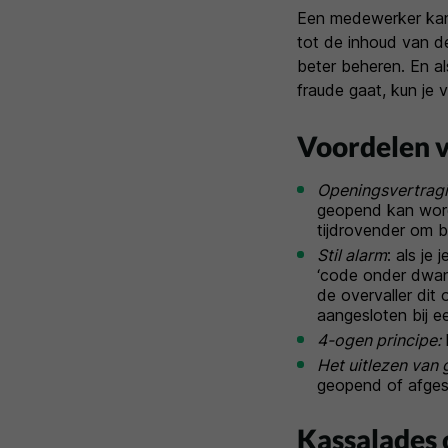
Een medewerker kan 
tot de inhoud van de
beter beheren. En al
fraude gaat, kun je 
Voordelen v
Openingsvertrag
geopend kan worde
tijdrovender om b
Stil alarm
: als je
‘code onder dwang
de overvaller dit 
aangesloten bij e
4-ogen principe:
Het uitlezen van
geopend of afges
Kassalades 