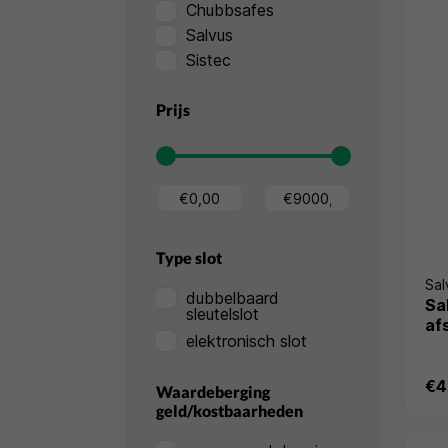
Chubbsafes
Salvus
Sistec
Prijs
Type slot
Sal
dubbelbaard
Sa
sleutelslot
af
elektronisch slot
€4
Waardeberging
geld/kostbaarheden