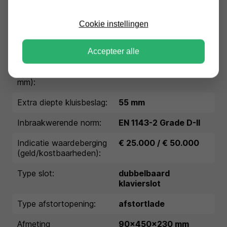
Conditie:
Nieuw
EAN:
5055409506948
Cookie instellingen
Buitenmaten (HxBxD in
1307x600x561 mm
mm):
Accepteer alle
Binnenmaten (HxBxD in
934x500x386 mm
mm):
Extra diepte kluisbeslag:
55 mm
Inbraakwerende norm:
EN 1143-2 Grade D-II
Indicatie waardeberging
€ 25.000 / € 50.000
(geld/kostbaarheden):
Type slot:
dubbelbaard
klavierslot
Type afstortopening:
afstortlade
Afmeting
90x450x230 mm