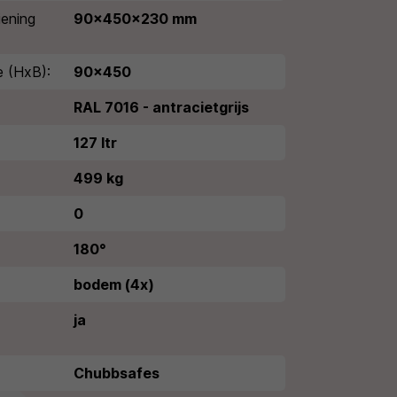
iening
90x450x230 mm
e (HxB):
90x450
RAL 7016 - antracietgrijs
127 ltr
499 kg
0
180°
bodem (4x)
ja
Chubbsafes