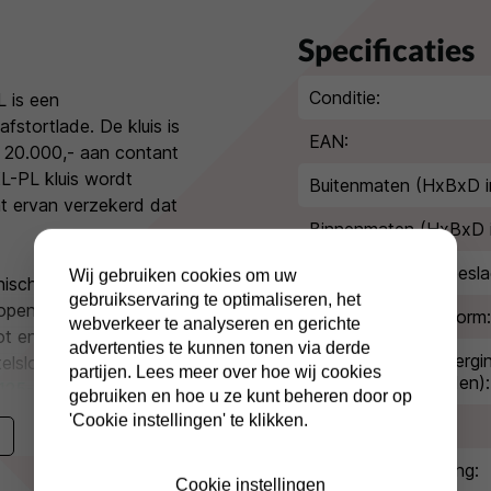
Specificaties
Conditie:
 is een
afstortlade. De kluis is
EAN:
€ 20.000,- aan contant
L-PL kluis wordt
Buitenmaten (HxBxD i
t ervan verzekerd dat
Binnenmaten (HxBxD 
Extra diepte kluisbesla
Wij gebruiken cookies om uw
onisch codeslot. Hiermee
gebruikservaring te optimaliseren, het
openingsvertraging
Inbraakwerende norm:
webverkeer te analyseren en gerichte
t en je krijgt hier twee
advertenties te kunnen tonen via derde
Indicatie waardebergi
elslot op de kluis? Kies
partijen. Lees meer over hoe wij cookies
(geld/kostbaarheden):
125-KL-PL met
gebruiken en hoe u ze kunt beheren door op
'Cookie instellingen' te klikken.
Type slot:
Type afstortopening:
Cookie instellingen