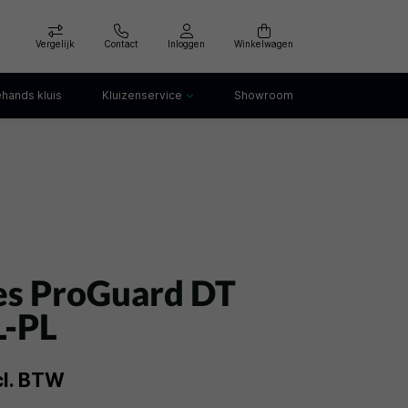
Vergelijk
Contact
Inloggen
Winkelwagen
hands kluis
Kluizenservice
Showroom
Kluis openen
Kluis verankeren
klep
Kluis verhuizen
Kluis afvoeren
Kluis storing
Kluis huren
es ProGuard DT
L-PL
cl. BTW