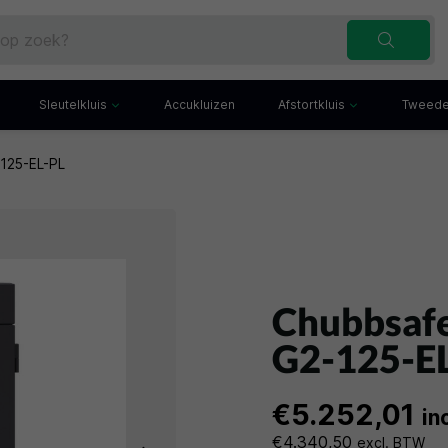
Sleutelkluis
Accukluizen
Afstortkluis
Tweede
125-EL-PL
Inbraakwerende sleutelkluis
Afstortkluis met gleuf
Sleutelbuis
Kluis met afstortlade
x
Sleutelkast
Afstortkluis met kantel
iefkast
Sleutelkluisje
Kassakluis
ekast
Chubbsaf
G2-125-E
€5.252,01
in
€4.340,50
excl. BTW