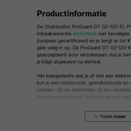
Productinformatie
De Chubbsafes ProGuard DT G2-125-EL-PL
inbraakwerende
afstortkluis
met beveiligde 
Europees gecertificeerd en je bergt er tot 
geld veilig in op. De ProGuard DT G2-125-K
geaccepteerd door verzekeraars dus je ben
je krijgt uitgekeerd na diefstal.
Het kluisgedeelte sluit je af met een elektr
kun je een mastercode, gebruikerscode en 
instellen. Op de afstortlade zit een sleutelslo
sleutels meegeleverd. Heb je liever een sleut
dan voor de
Chubbsafes ProGuard DT G2-
sleutelslot
.
Toon meer