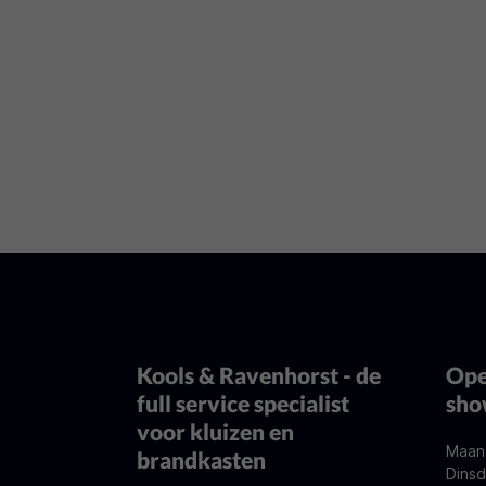
Kools & Ravenhorst - de
Ope
full service specialist
sh
voor kluizen en
Maan
brandkasten
Dinsd