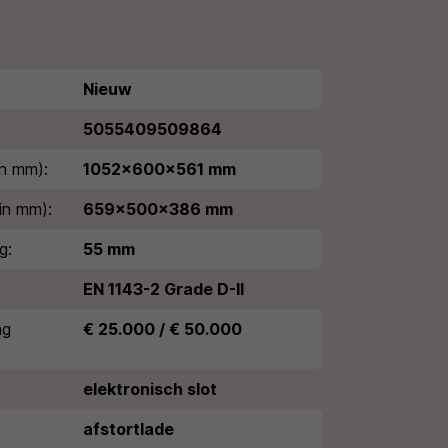
Nieuw
5055409509864
n mm):
1052x600x561 mm
in mm):
659x500x386 mm
g:
55 mm
EN 1143-2 Grade D-II
ng
€ 25.000 / € 50.000
elektronisch slot
afstortlade