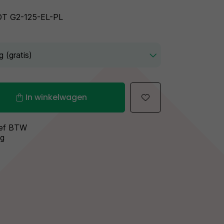
DT G2-125-EL-PL
In winkelwagen
sief BTW
ng