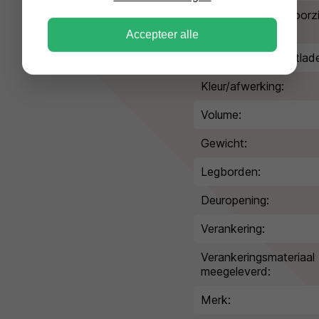
Afmeting afstortvoorz
(HxBxD):
Accepteer alle
Afmetingen afstortlad
Kleur/afwerking:
Volume:
Gewicht:
Legborden:
Deuropening:
Verankering:
Verankeringsmateriaal
meegeleverd:
Merk: