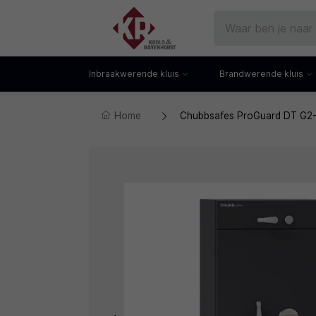
Inbraakwerende kluis
Brandwerende kluis
Home
Chubbsafes ProGuard DT G2-
Gecertificeerde kluis
Documentenkluis
Watchwinders
Watchwinders
Hotelkluis
Brandwerende bo
Kluiskast
Brandwerende arch
Privékluis
Brandwerende lad
Datakluis
Datakluis
Vloerkluis