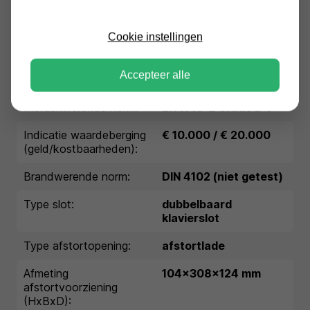
mm):
Binnenmaten (HxBxD in
Cookie instellingen
448x364x423
mm):
Accepteer alle
Extra diepte kluisbeslag:
55 mm
Inbraakwerende norm:
EN 1143-2 Grade D-I
Indicatie waardeberging
€ 10.000 / € 20.000
(geld/kostbaarheden):
Brandwerende norm:
DIN 4102 (niet getest)
Type slot:
dubbelbaard
klavierslot
Type afstortopening:
afstortlade
Afmeting
104x308x124 mm
afstortvoorziening
(HxBxD):