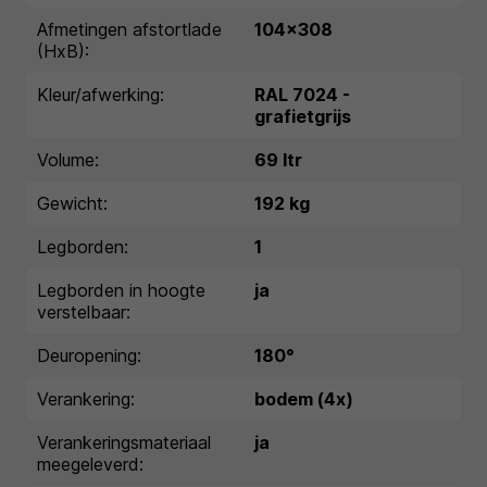
Afmetingen afstortlade
104x308
(HxB):
Kleur/afwerking:
RAL 7024 -
grafietgrijs
Volume:
69 ltr
Gewicht:
192 kg
Legborden:
1
Legborden in hoogte
ja
verstelbaar:
Deuropening:
180°
Verankering:
bodem (4x)
Verankeringsmateriaal
ja
meegeleverd: