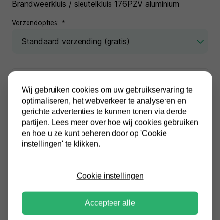
Brandweerkluis / sleutelkluis 176PZV aluminium
Verzendopties:
*
Wij gebruiken cookies om uw gebruikservaring te
optimaliseren, het webverkeer te analyseren en
In winkelwagen
gerichte advertenties te kunnen tonen via derde
partijen. Lees meer over hoe wij cookies gebruiken
en hoe u ze kunt beheren door op 'Cookie
Alle prijzen zijn inclusief BTW
instellingen' te klikken.
Altijd gratis verzending
Cookie instellingen
Accepteer alle
Specificaties