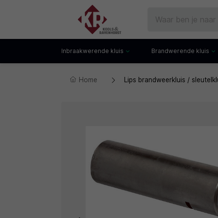
Inbraakwerende kluis
Brandwerende kluis
Home
Lips brandweerkluis / sleutelk
Gecertificeerde kluis
Documentenkluis
Watchwinders
Watchwinders
Hotelkluis
Brandwerende bo
Kluiskast
Brandwerende arch
Privékluis
Brandwerende lad
Datakluis
Datakluis
Vloerkluis