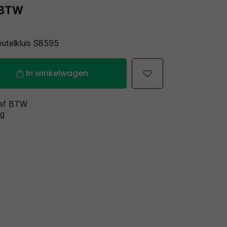
. BTW
eutelkluis S8595
In winkelwagen
sief BTW
ng