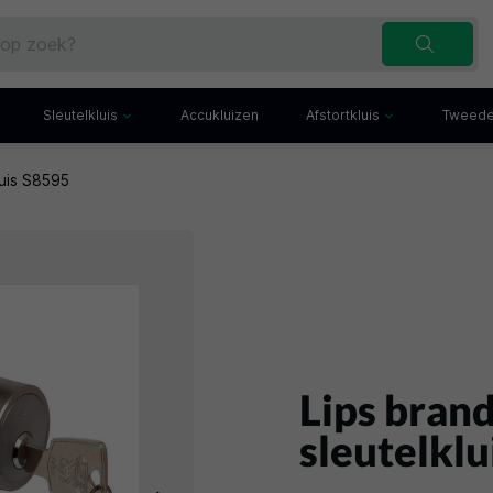
Sleutelkluis
Accukluizen
Afstortkluis
Tweede
luis S8595
Inbraakwerende sleutelkluis
Afstortkluis met gleuf
Sleutelbuis
Kluis met afstortlade
x
Sleutelkast
Afstortkluis met kantel
iefkast
Sleutelkluisje
Kassakluis
ekast
Lips bran
sleutelkl