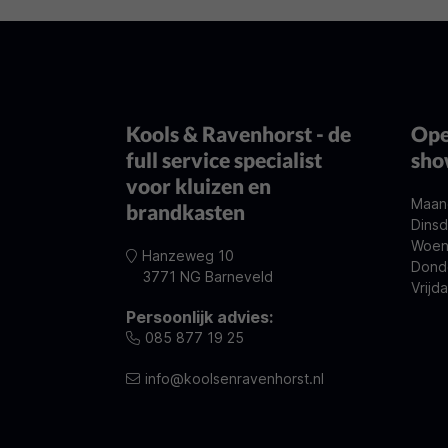
Kools & Ravenhorst - de
Ope
full service specialist
sh
voor kluizen en
Maan
brandkasten
Dinsd
Woen
Hanzeweg 10
Dond
3771 NG Barneveld
Vrijd
Persoonlijk advies:
085 877 19 25
info@koolsenravenhorst.nl