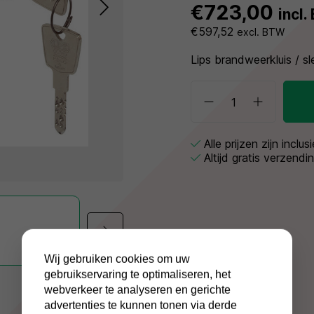
€723,00
incl
€597,52
excl. BTW
Lips brandweerkluis / sl
Alle prijzen zijn inclu
Altijd gratis verzendi
Wij gebruiken cookies om uw
gebruikservaring te optimaliseren, het
webverkeer te analyseren en gerichte
advertenties te kunnen tonen via derde