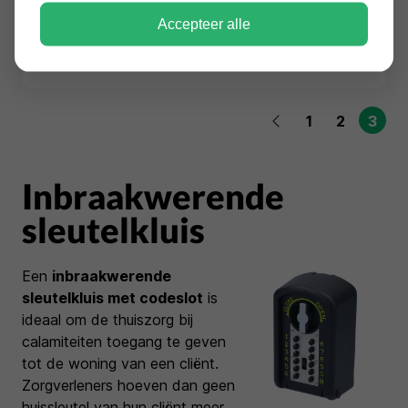
SISTEC SK sleutelkluis 126 elo
Accepteer alle
€1.923,00
Incl. BTW
1
2
3
Inbraakwerende
sleutelkluis
Een
inbraakwerende
sleutelkluis met codeslot
is
ideaal om de thuiszorg bij
calamiteiten toegang te geven
tot de woning van een cliënt.
Zorgverleners hoeven dan geen
huissleutel van hun cliënt meer