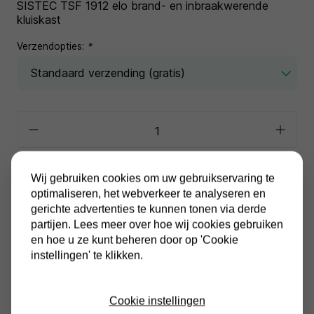
SISTEC TSF 1912 elo brand- en inbraakwerende
kluiskast
Verzendopties:
*
In winkelwagen
Wij gebruiken cookies om uw gebruikservaring te
optimaliseren, het webverkeer te analyseren en
gerichte advertenties te kunnen tonen via derde
Alle prijzen zijn inclusief BTW
Altijd gratis verzending
partijen. Lees meer over hoe wij cookies gebruiken
en hoe u ze kunt beheren door op 'Cookie
instellingen' te klikken.
Cookie instellingen
Productinformatie