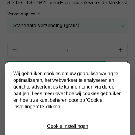
SISTEC TSF 1912 brand- en inbraakwerende kluiskast
Verzendopties:
*
In winkelwagen
Wij gebruiken cookies om uw gebruikservaring te
optimaliseren, het webverkeer te analyseren en
Alle prijzen zijn inclusief BTW
gerichte advertenties te kunnen tonen via derde
Altijd gratis verzending
partijen. Lees meer over hoe wij cookies gebruiken
en hoe u ze kunt beheren door op 'Cookie
instellingen' te klikken.
Productinformatie
Cookie instellingen