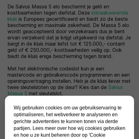
De Salvus Massa 5 elo beschermt je geld en
kostbaarheden tegen diefstal. Deze
inbraakwerende
kluis
is Europees gecertificeerd en biedt zo de beste
bescherming en maximale zekerheid. De Massa 5 elo
wordt geaccepteerd door verzekeraars dus je bent
ervan verzekerd dat je krijgt uitgekeerd na diefstal. Je
bergt in de kluis maar liefst tot € 125.000,- contant
geld of € 250.000,- kostbaarheden veilig op. Ook
biedt de kluis enige bescherming tegen brand.
Met het elektronische codeslot kun je een
mastercode en gebruikerscode programmeren en een
openingsvertraging instellen. Heb je de kluis liever met
twee sleutelsloten op de deur? Kies dan de
Salvus
Massa 5
met sleutelslot.
Wij gebruiken cookies om uw gebruikservaring te
optimaliseren, het webverkeer te analyseren en
gerichte advertenties te kunnen tonen via derde
Specificaties
partijen. Lees meer over hoe wij cookies gebruiken
en hoe u ze kunt beheren door op 'Cookie
Conditie:
nieuw