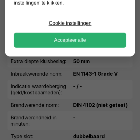
instellingen' te klikken.
Garantie:
1 jaar garantie
Cookie instellingen
Buitenmaten (HxBxD in
1510x680x670 mm
mm):
Accepteer alle
Binnenmaten (HxBxD in
1370x540x432 mm
mm):
Extra diepte kluisbeslag:
50 mm
Inbraakwerende norm:
EN 1143-1 Grade V
Indicatie waardeberging
- / -
(geld/kostbaarheden):
Brandwerende norm:
DIN 4102 (niet getest)
Brandwerendheid in
-
minuten:
Type slot:
dubbelbaard