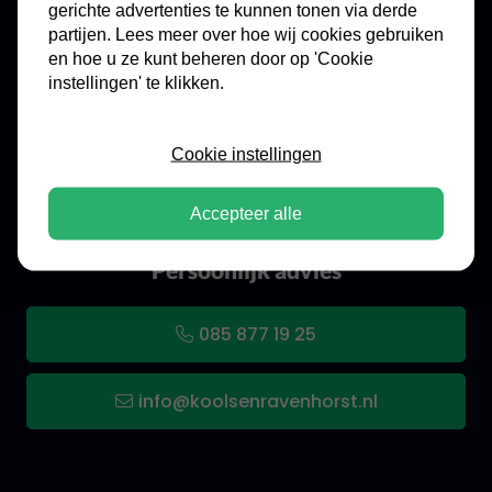
gerichte advertenties te kunnen tonen via derde
Kools & Ravenhorst - de full service
partijen. Lees meer over hoe wij cookies gebruiken
specialist voor kluizen en brandkasten
en hoe u ze kunt beheren door op 'Cookie
instellingen' te klikken.
Bezoek onze showroom
Cookie instellingen
Route in Google Maps
Accepteer alle
Persoonlijk advies
085 877 19 25
info@koolsenravenhorst.nl