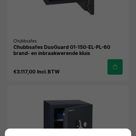
Chubbsafes
Chubbsafes DuoGuard G1-150-EL-PL-60
brand- en inbraakwerende kluis
€3.117,00
Incl. BTW