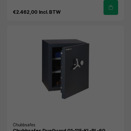
€2.462,00
Incl. BTW
Chubbsafes
Chubbsafes DuoGuard G1-115-KL-PL-60