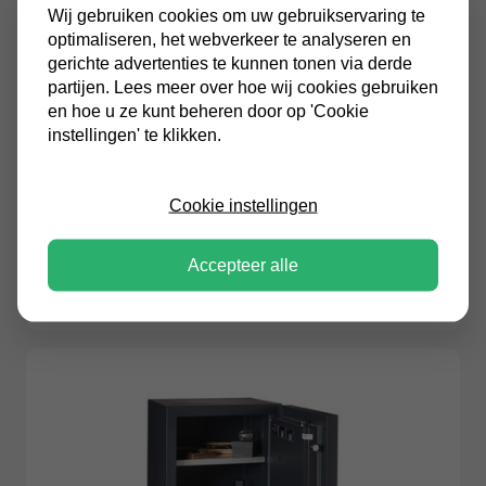
Wij gebruiken cookies om uw gebruikservaring te
optimaliseren, het webverkeer te analyseren en
gerichte advertenties te kunnen tonen via derde
partijen. Lees meer over hoe wij cookies gebruiken
en hoe u ze kunt beheren door op 'Cookie
instellingen' te klikken.
Chubbsafes
Cookie instellingen
Chubbsafes DuoGuard G2-115-KL-PL-90
brand- en inbraakwerende kluis
Accepteer alle
€3.191,00
Incl. BTW