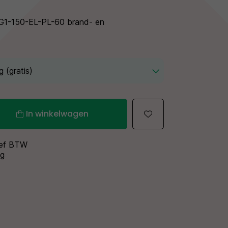
G1-150-EL-PL-60 brand- en
In winkelwagen
sief BTW
ng