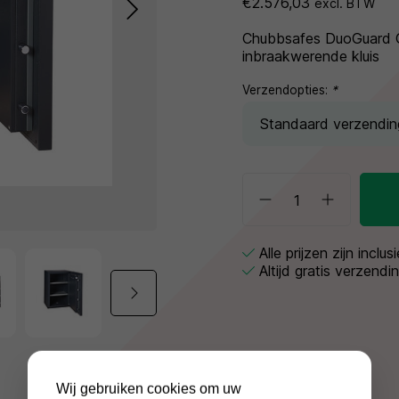
€2.576,03
excl. BTW
Chubbsafes DuoGuard 
inbraakwerende kluis
Verzendopties:
*
Alle prijzen zijn inclu
Altijd gratis verzendi
Wij gebruiken cookies om uw