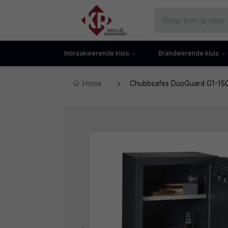
Inbraakwerende kluis
Brandwerende kluis
Home
Chubbsafes DuoGuard G1-150-
Gecertificeerde kluis
Documentenkluis
Watchwinders
Watchwinders
Hotelkluis
Brandwerende bo
Kluiskast
Brandwerende arch
Privékluis
Brandwerende lad
Datakluis
Datakluis
Vloerkluis