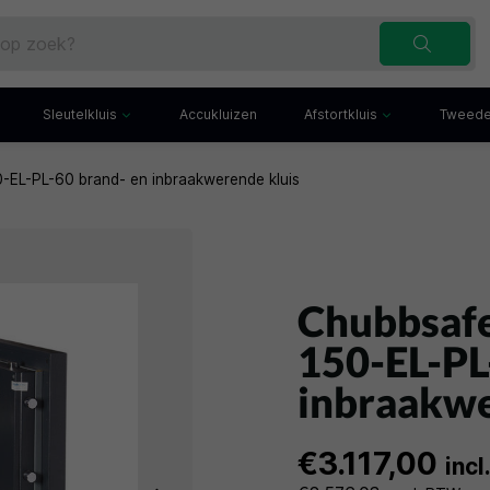
Sleutelkluis
Accukluizen
Afstortkluis
Tweede
EL-PL-60 brand- en inbraakwerende kluis
Inbraakwerende sleutelkluis
Afstortkluis met gleuf
Sleutelbuis
Kluis met afstortlade
x
Sleutelkast
Afstortkluis met kantel
iefkast
Sleutelkluisje
Kassakluis
ekast
Chubbsaf
150-EL-PL
inbraakwe
€3.117,00
inc