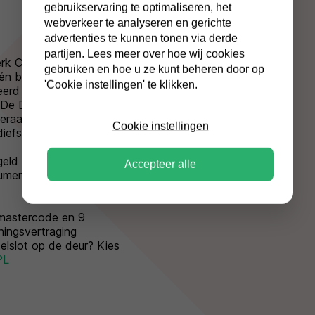
gebruikservaring te optimaliseren, het
webverkeer te analyseren en gerichte
advertenties te kunnen tonen via derde
partijen. Lees meer over hoe wij cookies
rk Chubbsafes biedt
gebruiken en hoe u ze kunt beheren door op
 én brand. Deze
'Cookie instellingen' te klikken.
ceerd en biedt zo de
. De DuoGuard G1-150-
raars dus je bent
Cookie instellingen
iefstal.
 geld of € 20.000,-
Accepteer alle
umenten zijn tot 60
 mastercode en 9
ingsvertraging
utelslot op de deur? Kies
PL