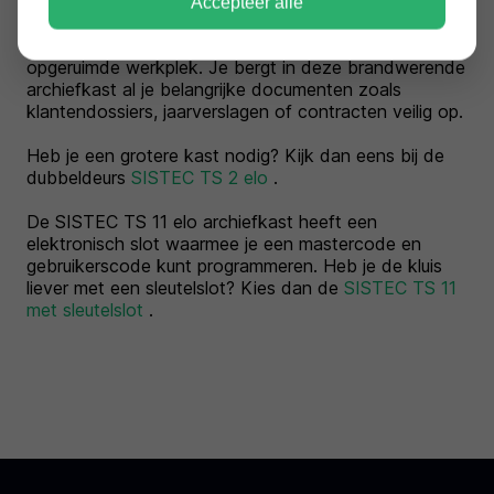
Accepteer alle
De SISTEC TS 11 elo is de ideale oplossing voor een
opgeruimde werkplek. Je bergt in deze brandwerende
archiefkast al je belangrijke documenten zoals
klantendossiers, jaarverslagen of contracten veilig op.
Heb je een grotere kast nodig? Kijk dan eens bij de
dubbeldeurs
SISTEC TS 2 elo
.
De SISTEC TS 11 elo archiefkast heeft een
elektronisch slot waarmee je een mastercode en
gebruikerscode kunt programmeren. Heb je de kluis
liever met een sleutelslot? Kies dan de
SISTEC TS 11
met sleutelslot
.