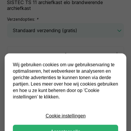
SISTEC TS 11 archiefkast elo brandwerende
archiefkast
Verzendopties:
*
Wij gebruiken cookies om uw gebruikservaring te
In winkelwagen
optimaliseren, het webverkeer te analyseren en
gerichte advertenties te kunnen tonen via derde
partijen. Lees meer over hoe wij cookies gebruiken
Alle prijzen zijn inclusief BTW
en hoe u ze kunt beheren door op 'Cookie
Altijd gratis verzending
instellingen' te klikken.
Cookie instellingen
Productinformatie