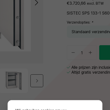
€3.720,66
excl. BTW
SISTEC SPS 133-1 S60P
Verzendopties:
*
Alle prijzen zijn inclu
Altijd gratis verzendi