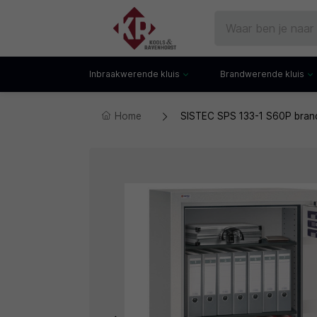
Inbraakwerende kluis
Brandwerende kluis
Home
SISTEC SPS 133-1 S60P brand
Gecertificeerde kluis
Documentenkluis
Watchwinders
Watchwinders
Hotelkluis
Brandwerende bo
Kluiskast
Brandwerende arch
Privékluis
Brandwerende lad
Datakluis
Datakluis
Vloerkluis