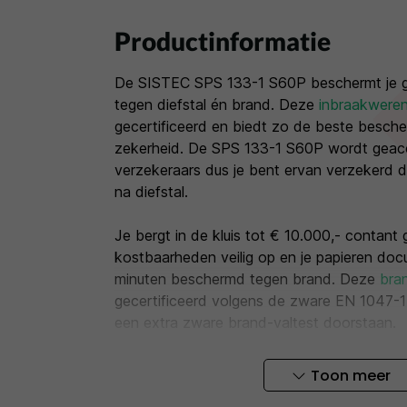
Productinformatie
De SISTEC SPS 133-1 S60P beschermt je g
tegen diefstal én brand. Deze
inbraakweren
gecertificeerd en biedt zo de beste besch
zekerheid. De SPS 133-1 S60P wordt geac
verzekeraars dus je bent ervan verzekerd da
na diefstal.
Je bergt in de kluis tot € 10.000,- contant
kostbaarheden veilig op en je papieren doc
minuten beschermd tegen brand. Deze
bra
gecertificeerd volgens de zware EN 1047-1
een extra zware brand-valtest doorstaan.
De SISTEC SPS 133-1 S60P heeft een sleutel
Toon meer
sleutels meegeleverd. Heb je de kluis liever