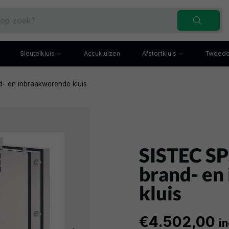
Sleutelkluis
Accukluizen
Afstortkluis
Tweede
- en inbraakwerende kluis
Inbraakwerende sleutelkluis
Afstortkluis met gleuf
Sleutelbuis
Kluis met afstortlade
x
Sleutelkast
Afstortkluis met kantel
iefkast
Sleutelkluisje
Kassakluis
ekast
SISTEC SP
brand- en
kluis
€4.502,00
i