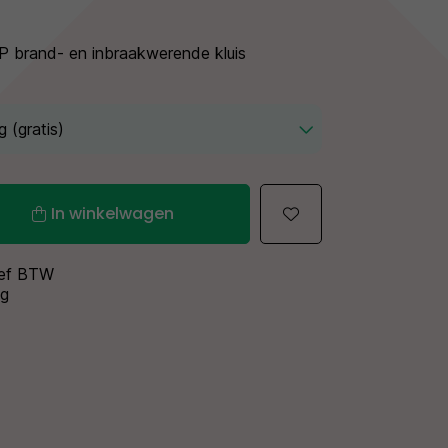
 brand- en inbraakwerende kluis
In winkelwagen
sief BTW
ng