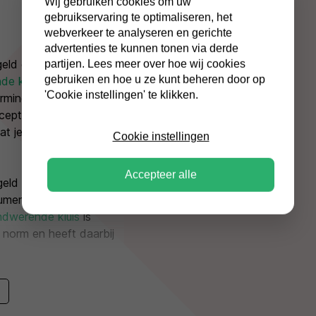
Wij gebruiken cookies om uw
gebruikservaring te optimaliseren, het
webverkeer te analyseren en gerichte
advertenties te kunnen tonen via derde
eld en kostbaarheden
partijen. Lees meer over hoe wij cookies
gebruiken en hoe u ze kunt beheren door op
de kluis
is Europees
'Cookie instellingen' te klikken.
erming en maximale
cepteerd door
t je krijgt uitgekeerd
Cookie instellingen
Accepteer alle
 geld of €20.000,-
umenten zijn tot 60
ndwerende kluis
is
 norm en heeft daarbij
slot en je krijgt twee
 met een elektronische