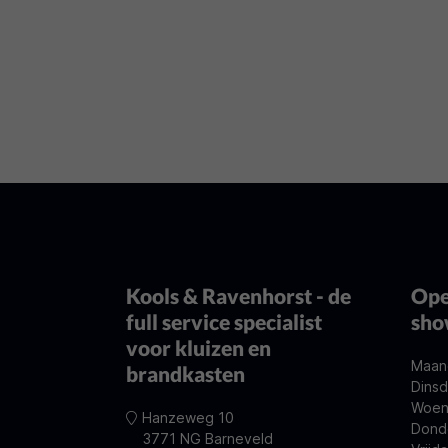
codeslot? Neem dan contact met ons op e
mogelijkheden.
Kools & Ravenhorst - de
Ope
full service specialist
sh
voor kluizen en
Maan
brandkasten
Dinsd
Woen
Hanzeweg 10
Dond
3771 NG Barneveld