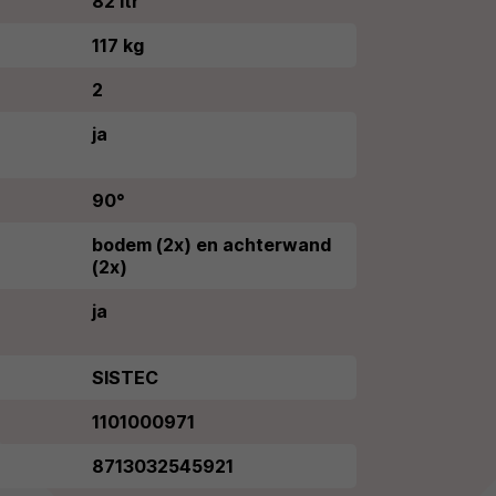
82 ltr
117 kg
2
ja
90°
bodem (2x) en achterwand
(2x)
ja
SISTEC
1101000971
8713032545921