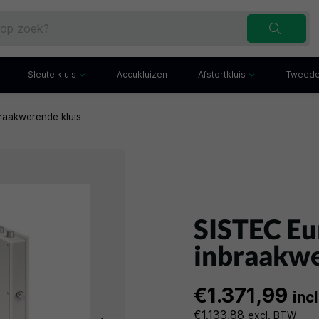
Sleutelkluis
Accukluizen
Afstortkluis
Tweede
raakwerende kluis
Inbraakwerende sleutelkluis
Afstortkluis met gleuf
Sleutelbuis
Kluis met afstortlade
x
Sleutelkast
Afstortkluis met kantel
iefkast
Sleutelkluisje
Kassakluis
ekast
SISTEC Eu
inbraakwe
€1.371,99
inc
€1.133,88
excl. BTW