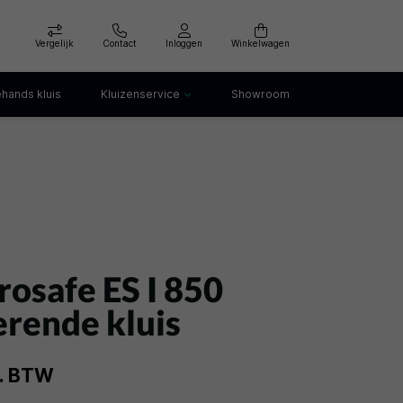
Vergelijk
Contact
Inloggen
Winkelwagen
hands kluis
Kluizenservice
Showroom
Kluis openen
Kluis verankeren
klep
Kluis verhuizen
Kluis afvoeren
Kluis storing
Kluis huren
rosafe ES I 850
rende kluis
l. BTW