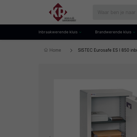
Inbraakwerende kluis
Brandwerende kluis
Home
SISTEC Eurosafe ES I 850 inb
Gecertificeerde kluis
Documentenkluis
Watchwinders
Watchwinders
Hotelkluis
Brandwerende bo
Kluiskast
Brandwerende arch
Privékluis
Brandwerende lad
Datakluis
Datakluis
Vloerkluis