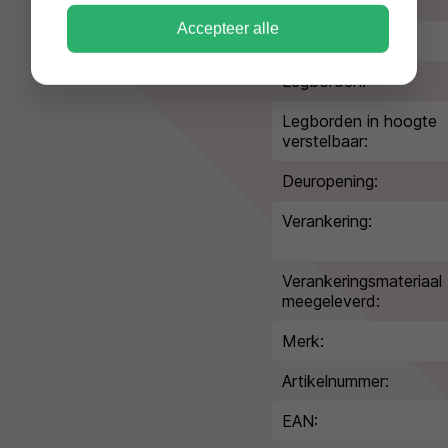
Volume:
Accepteer alle
Gewicht:
Legborden:
Legborden in hoogte
verstelbaar:
Deuropening:
Verankering:
Verankeringsmateriaal
meegeleverd:
Merk:
Artikelnummer:
EAN: