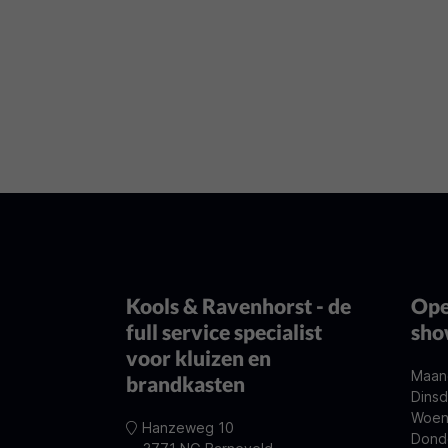
Kools & Ravenhorst - de
Ope
full service specialist
sh
voor kluizen en
Maan
brandkasten
Dinsd
Woen
Hanzeweg 10
Dond