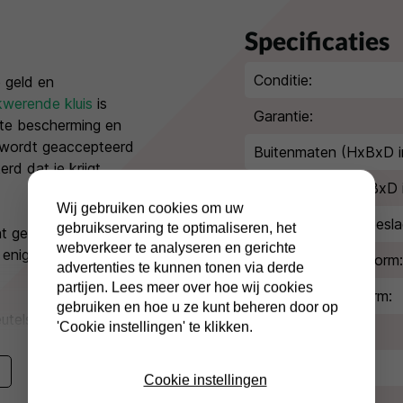
Specificaties
Conditie:
 geld en
kwerende kluis
is
Garantie:
ste bescherming en
 wordt geaccepteerd
Buitenmaten (HxBxD i
rd dat je krijgt
Binnenmaten (HxBxD 
Wij gebruiken cookies om uw
Extra diepte kluisbesla
gebruikservaring te optimaliseren, het
nt geld of € 20.000,-
webverkeer te analyseren en gerichte
s enige bescherming
Inbraakwerende norm:
advertenties te kunnen tonen via derde
partijen. Lees meer over hoe wij cookies
Brandwerende norm:
gebruiken en hoe u ze kunt beheren door op
elslot en je krijgt
'Cookie instellingen' te klikken.
Type slot:
liever met een
osafe ES I 850 elo
kun
Kleur/afwerking:
Cookie instellingen
grammeren en een