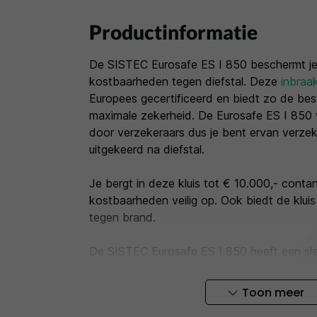
Productinformatie
De SISTEC Eurosafe ES I 850 beschermt je
kostbaarheden tegen diefstal. Deze
inbraa
Europees gecertificeerd en biedt zo de be
maximale zekerheid. De Eurosafe ES I 850
door verzekeraars dus je bent ervan verzeke
uitgekeerd na diefstal.
Je bergt in deze kluis tot € 10.000,- conta
kostbaarheden veilig op. Ook biedt de klui
tegen brand.
De SISTEC Eurosafe ES I 850 heeft een sleut
twee sleutels meegeleverd. Heb je de kluis 
elektronische codeslot? Met de
SISTEC Eur
Toon meer
je een mastercode en gebruikerscode pro