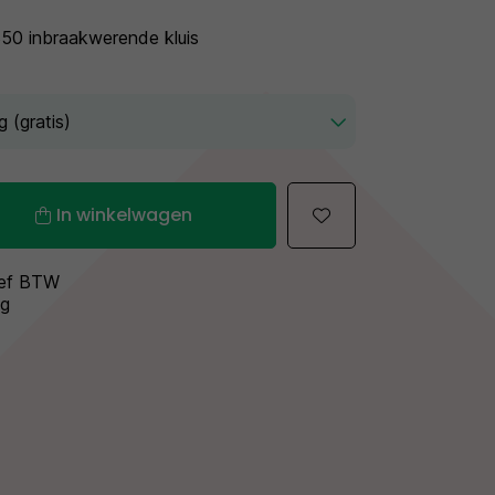
50 inbraakwerende kluis
In winkelwagen
sief BTW
ng