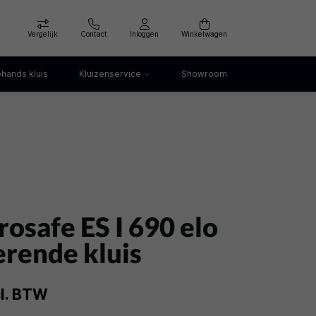
Vergelijk
Contact
Inloggen
Winkelwagen
hands kluis
Kluizenservice
Showroom
Kluis openen
Kluis verankeren
klep
Kluis verhuizen
Kluis afvoeren
Kluis storing
Kluis huren
osafe ES I 690 elo
rende kluis
cl. BTW