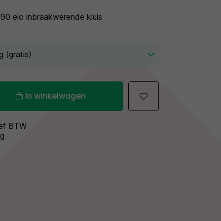
90 elo inbraakwerende kluis
In winkelwagen
sief BTW
ng