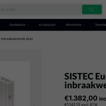
Sleutelkluis
Accukluizen
Afstortkluis
Tweede
 inbraakwerende kluis
Inbraakwerende sleutelkluis
Afstortkluis met gleuf
Sleutelbuis
Kluis met afstortlade
x
Sleutelkast
Afstortkluis met kantel
iefkast
Sleutelkluisje
Kassakluis
ekast
SISTEC Eur
inbraakwe
€1.382,00
in
€1.142,15
excl. BTW