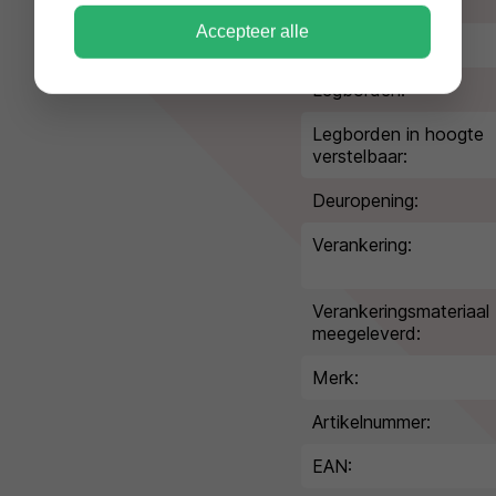
Volume:
Accepteer alle
Gewicht:
Legborden:
Legborden in hoogte
verstelbaar:
Deuropening:
Verankering:
Verankeringsmateriaal
meegeleverd:
Merk:
Artikelnummer:
EAN: