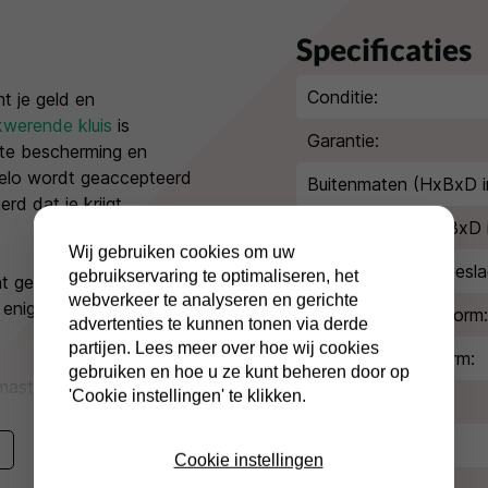
Specificaties
Conditie:
t je geld en
kwerende kluis
is
Garantie:
ste bescherming en
 elo wordt geaccepteerd
Buitenmaten (HxBxD i
rd dat je krijgt
Binnenmaten (HxBxD 
Wij gebruiken cookies om uw
Extra diepte kluisbesla
gebruikservaring te optimaliseren, het
nt geld of € 20.000,-
webverkeer te analyseren en gerichte
s enige bescherming
Inbraakwerende norm:
advertenties te kunnen tonen via derde
partijen. Lees meer over hoe wij cookies
Brandwerende norm:
gebruiken en hoe u ze kunt beheren door op
 mastercode en
'Cookie instellingen' te klikken.
Type slot:
gsvertraging instellen.
p de deur? Kies dan de
Kleur/afwerking:
Cookie instellingen