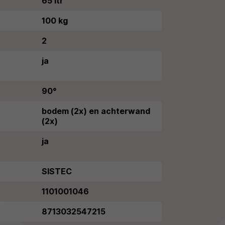
65 ltr
100 kg
2
ja
90°
bodem (2x) en achterwand
(2x)
ja
SISTEC
1101001046
8713032547215