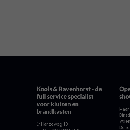
Kools & Ravenhorst - de
Ope
full service specialist
sh
voor kluizen en
Maan
brandkasten
Dinsd
Woen
Hanzeweg 10
Dond