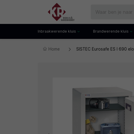
Inbraakwerende kluis
Brandwerende kluis
Home
SISTEC Eurosafe ES I 690 elo
Gecertificeerde kluis
Documentenkluis
Watchwinders
Watchwinders
Hotelkluis
Brandwerende bo
Kluiskast
Brandwerende arch
Privékluis
Brandwerende lad
Datakluis
Datakluis
Vloerkluis