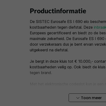
Productinformatie
De SISTEC Eurosafe ES I 690 elo bescherm
kostbaarheden tegen diefstal. Deze
inbraa
Europees gecertificeerd en biedt zo de be
maximale zekerheid. De Eurosafe ES I 690
door verzekeraars dus je bent ervan verzeke
uitgekeerd na diefstal.
Je bergt in deze kluis tot € 10.000,- conta
kostbaarheden veilig op. Ook biedt de klui
tegen brand.
Met het elektronische codeslot kun je een
gebruikerscode programmeren en een openin
Heb je de kluis liever met een sleutelslot o
Toon meer
SISTEC Eurosafe ES I 690
met sleutelslot.