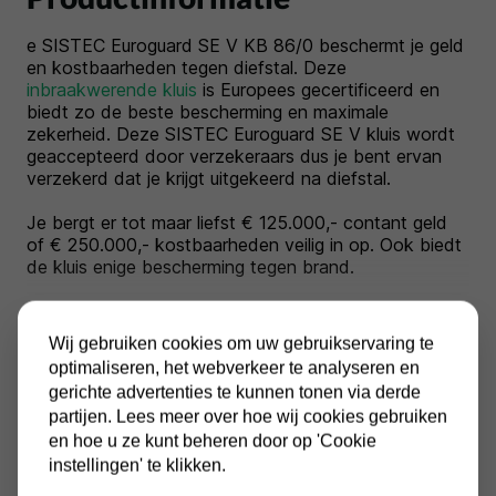
e SISTEC Euroguard SE V KB 86/0 beschermt je geld
en kostbaarheden tegen diefstal. Deze
inbraakwerende kluis
is Europees gecertificeerd en
biedt zo de beste bescherming en maximale
zekerheid. Deze SISTEC Euroguard SE V kluis wordt
geaccepteerd door verzekeraars dus je bent ervan
verzekerd dat je krijgt uitgekeerd na diefstal.
Je bergt er tot maar liefst € 125.000,- contant geld
of € 250.000,- kostbaarheden veilig in op. Ook biedt
de kluis enige bescherming tegen brand.
De SISTEC Euroguard SE KB 86/0 heeft standaard
twee sleutelsloten en je krijgt bij elk slot twee sleutels
Wij gebruiken cookies om uw gebruikservaring te
meegeleverd. Heb je de kluis liever met een
optimaliseren, het webverkeer te analyseren en
elektronische codeslot? Neem dan contact met ons
gerichte advertenties te kunnen tonen via derde
op en vraag naar de mogelijkheden.
Toon meer
partijen. Lees meer over hoe wij cookies gebruiken
en hoe u ze kunt beheren door op 'Cookie
instellingen' te klikken.
Specificaties