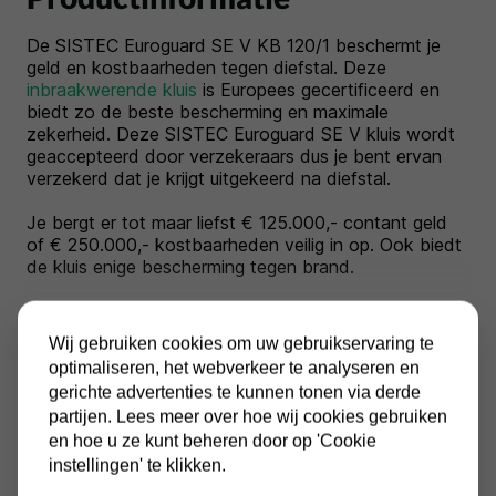
De SISTEC Euroguard SE V KB 120/1 beschermt je
geld en kostbaarheden tegen diefstal. Deze
inbraakwerende kluis
is Europees gecertificeerd en
biedt zo de beste bescherming en maximale
zekerheid. Deze SISTEC Euroguard SE V kluis wordt
geaccepteerd door verzekeraars dus je bent ervan
verzekerd dat je krijgt uitgekeerd na diefstal.
Je bergt er tot maar liefst € 125.000,- contant geld
of € 250.000,- kostbaarheden veilig in op. Ook biedt
de kluis enige bescherming tegen brand.
De SISTEC Euroguard SE KB 120/1 heeft standaard
twee sleutelsloten en je krijgt bij elk slot twee sleutels
Wij gebruiken cookies om uw gebruikservaring te
meegeleverd. Heb je de kluis liever met een
optimaliseren, het webverkeer te analyseren en
elektronische codeslot? Neem dan contact met ons
gerichte advertenties te kunnen tonen via derde
op en vraag naar de mogelijkheden.
Toon meer
partijen. Lees meer over hoe wij cookies gebruiken
en hoe u ze kunt beheren door op 'Cookie
instellingen' te klikken.
Specificaties