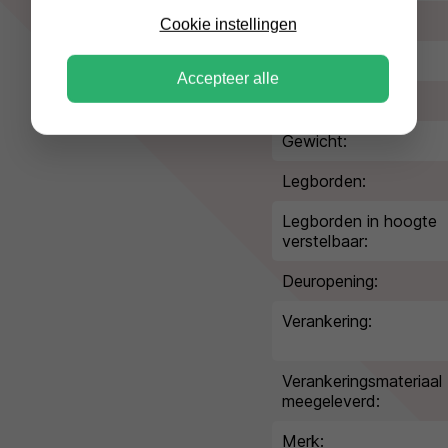
Type slot:
Cookie instellingen
Kleur/afwerking:
Accepteer alle
Volume:
Gewicht:
Legborden:
Legborden in hoogte
verstelbaar:
Deuropening:
Verankering:
Verankeringsmateriaal
meegeleverd:
Merk: