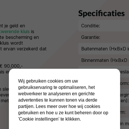
Specificaties
t je geld en
Conditie:
kwerende kluis
is
ste bescherming en
Garantie:
kluis wordt
t ervan verzekerd dat
Buitenmaten (HxBxD i
Binnenmaten (HxBxD 
 € 90.000,-
uis enige bescherming
Extra diepte kluisbesla
Wij gebruiken cookies om uw
Inbraakwerende norm:
gebruikservaring te optimaliseren, het
leutelslot en je krijgt
webverkeer te analyseren en gerichte
liever met een
Indicatie waardebergi
advertenties te kunnen tonen via derde
 met ons op en vraag
(geld/kostbaarheden):
partijen. Lees meer over hoe wij cookies
Brandwerende norm:
gebruiken en hoe u ze kunt beheren door op
'Cookie instellingen' te klikken.
Brandwerendheid in mi