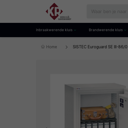
Inbraakwerende kluis
Brandwerende kluis
Home
SISTEC Euroguard SE III-86/0
Gecertificeerde kluis
Documentenkluis
Watchwinders
Watchwinders
Hotelkluis
Brandwerende bo
Kluiskast
Brandwerende arch
Privékluis
Brandwerende lad
Datakluis
Datakluis
Vloerkluis