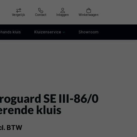
Vergelijk
Contact
Inloggen
Winkelwagen
hands kluis
Kluizenservice
Showroom
Kluis openen
Kluis verankeren
klep
Kluis verhuizen
Kluis afvoeren
Kluis storing
Kluis huren
roguard SE III-86/0
rende kluis
cl. BTW