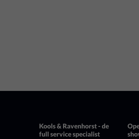
Kools & Ravenhorst - de
Ope
full service specialist
sh