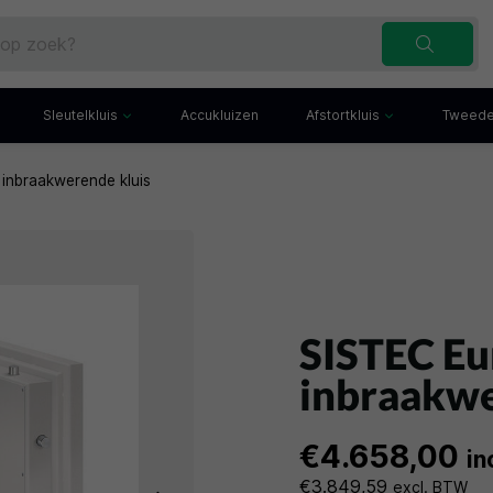
Sleutelkluis
Accukluizen
Afstortkluis
Tweede
 inbraakwerende kluis
Inbraakwerende sleutelkluis
Afstortkluis met gleuf
Sleutelbuis
Kluis met afstortlade
x
Sleutelkast
Afstortkluis met kantel
iefkast
Sleutelkluisje
Kassakluis
ekast
SISTEC Eu
inbraakwe
€4.658,00
in
€3.849,59
excl. BTW