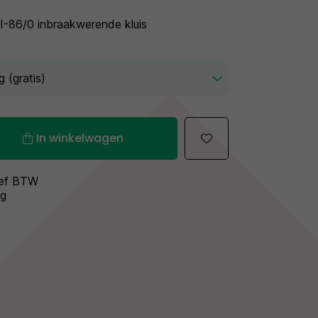
I-86/0 inbraakwerende kluis
In winkelwagen
sief BTW
ng