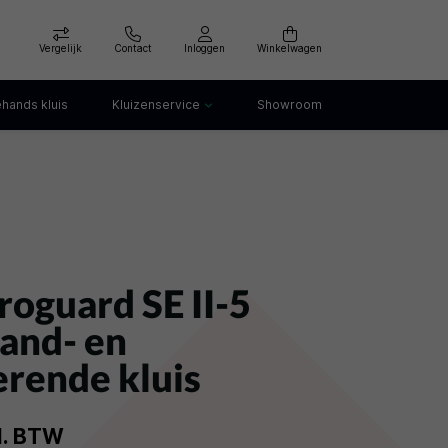
Vergelijk
Contact
Inloggen
Winkelwagen
hands kluis
Kluizenservice
Showroom
Kluis openen
Kluis verankeren
klep
Kluis verhuizen
Kluis afvoeren
Kluis storing
Kluis huren
roguard SE II-5
and- en
rende kluis
l. BTW