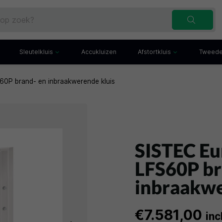
Sleutelkluis
Accukluizen
Afstortkluis
Tweede
60P brand- en inbraakwerende kluis
Inbraakwerende sleutelkluis
Afstortkluis met gleuf
Sleutelbuis
Kluis met afstortlade
x
Sleutelkast
Afstortkluis met kantel
iefkast
Sleutelkluisje
Kassakluis
ekast
SISTEC Eu
LFS60P br
inbraakwe
€7.581,00
inc