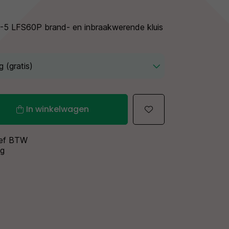
-5 LFS60P brand- en inbraakwerende kluis
In winkelwagen
sief BTW
ng