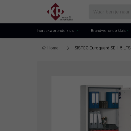
Inbraakwerende kluis
Brandwerende kluis
Home
SISTEC Euroguard SE II-5 LFS
Gecertificeerde kluis
Documentenkluis
Watchwinders
Watchwinders
Hotelkluis
Brandwerende bo
Kluiskast
Brandwerende arch
Privékluis
Brandwerende lad
Datakluis
Datakluis
Vloerkluis