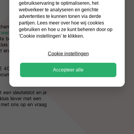
gebruikservaring te optimaliseren, het
webverkeer te analyseren en gerichte
advertenties te kunnen tonen via derde
partijen. Lees meer over hoe wij cookies
hermt je geld en
gebruiken en hoe u ze kunt beheren door op
kwerende kluis
is
'Cookie instellingen' te klikken.
ste bescherming en
luis wordt
t ervan verzekerd dat
Cookie instellingen
 € 40.000,-
Accepteer alle
documenten zijn tot maar
een sleutelslot en je
kluis liever met een
 met ons op en vraag