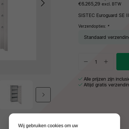
€6.265,29
excl. BTW
SISTEC Euroguard SE II
Verzendopties:
*
Alle prijzen zijn inclu
Altijd gratis verzendi
Wij gebruiken cookies om uw