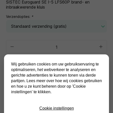
SISTEC Euroguard SE I-5 LFS60P brand- en
inbraakwerende kluis
Verzendopties:
*
In winkelwagen
Wij gebruiken cookies om uw gebruikservaring te
optimaliseren, het webverkeer te analyseren en
gerichte advertenties te kunnen tonen via derde
Alle prijzen zijn inclusief BTW
Altijd gratis verzending
partijen. Lees meer over hoe wij cookies gebruiken
en hoe u ze kunt beheren door op 'Cookie
instellingen' te klikken.
Cookie instellingen
Productinformatie