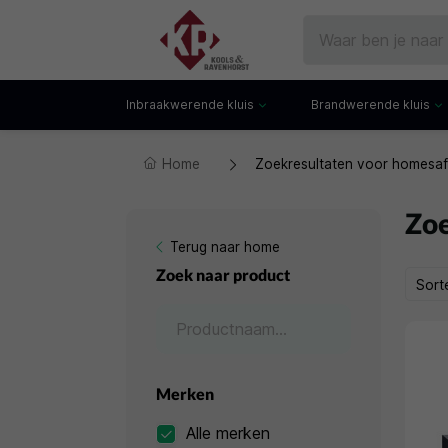
Inbraakwerende kluis
Brandwerende kluis
Home
Zoekresultaten voor homesa
Gecertificeerde kluis
Documentenkluis
Watchwinders
Watchwinders
Hotelkluis
Brandwerende bo
Zoe
Kluiskast
Brandwerende arch
Terug naar home
Privékluis
Brandwerende lad
Zoek naar product
Sort
Datakluis
Datakluis
Vloerkluis
Merken
Alle merken