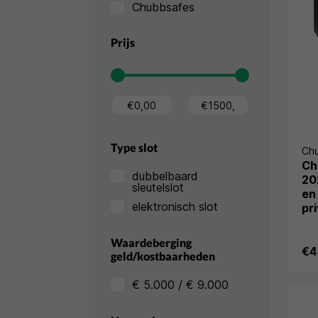
Chubbsafes
Prijs
Type slot
Ch
Ch
dubbelbaard
20
sleutelslot
en
elektronisch slot
pri
Waardeberging
€4
geld/kostbaarheden
€ 5.000 / € 9.000