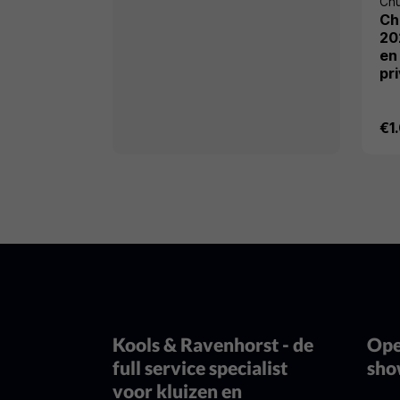
Ch
Ch
20
en
pri
€1
Kools & Ravenhorst - de
Ope
full service specialist
sh
voor kluizen en