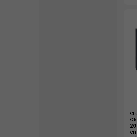
Ch
Ch
20
en