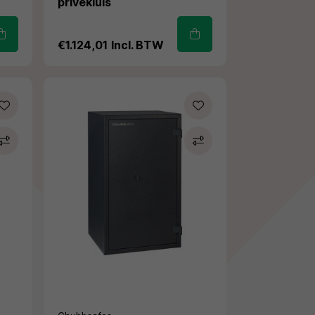
privékluis
€1.124,01
Incl. BTW