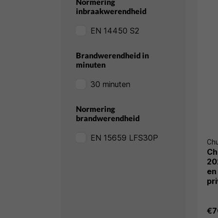
Normering
inbraakwerendheid
EN 14450 S2
Brandwerendheid in
minuten
30 minuten
Normering
brandwerendheid
EN 15659 LFS30P
Ch
Ch
20
en
pri
€7