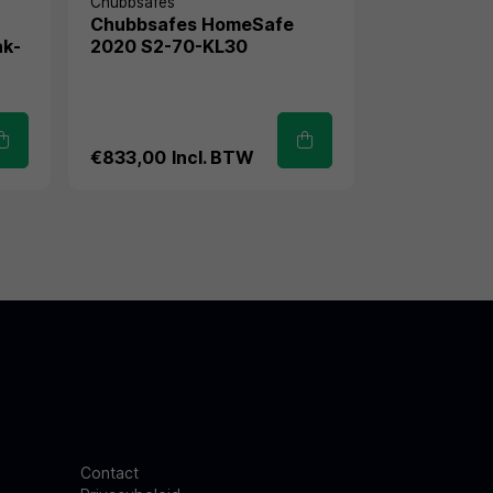
Chubbsafes
Chubbsafes HomeSafe
ak-
2020 S2-70-KL30
€833,00
Incl. BTW
Contact