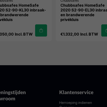
ubbsafes
Chubbsafes
ubbsafes HomeSafe
Chubbsafes HomeSafe
20 S2-90-KL30 inbraak-
2020 S2-90-EL30 inbra
 brandwerende
en brandwerende
vékluis
privékluis
.050,00
Incl. BTW
€1.332,00
Incl. BTW
ningstijden
Klantenservice
owroom
Herroeping indienen