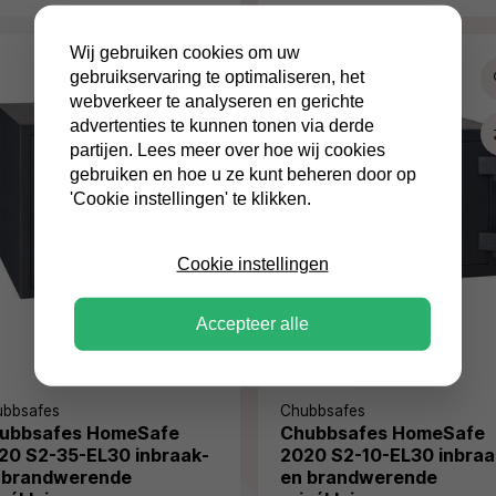
Wij gebruiken cookies om uw
gebruikservaring te optimaliseren, het
webverkeer te analyseren en gerichte
advertenties te kunnen tonen via derde
partijen. Lees meer over hoe wij cookies
gebruiken en hoe u ze kunt beheren door op
'Cookie instellingen' te klikken.
Cookie instellingen
Accepteer alle
ubbsafes
Chubbsafes
ubbsafes HomeSafe
Chubbsafes HomeSafe
20 S2-35-EL30 inbraak-
2020 S2-10-EL30 inbraa
 brandwerende
en brandwerende