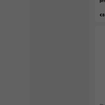
pri
€8