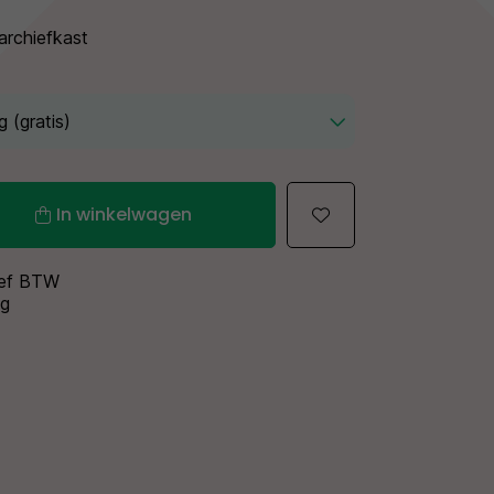
archiefkast
In winkelwagen
sief BTW
ng