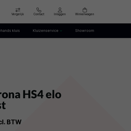
Vergelijk
Contact
Inloggen
Winkelwagen
hands kluis
Kluizenservice
Showroom
Kluis openen
Kluis verankeren
klep
Kluis verhuizen
Kluis afvoeren
Kluis storing
Kluis huren
rona HS4 elo
st
cl. BTW