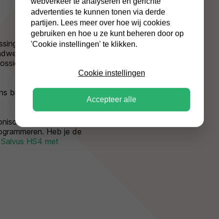
webverkeer te analyseren en gerichte
advertenties te kunnen tonen via derde
partijen. Lees meer over hoe wij cookies
gebruiken en hoe u ze kunt beheren door op
ssing voor een
'Cookie instellingen' te klikken.
ndwerende archiefkast
ossiers, jaarverslagen
Cookie instellingen
ns bij de andere
Accepteer alle
onisch slot waarmee je
ogrammeren. Heb je de
e
Salvus HS4 met