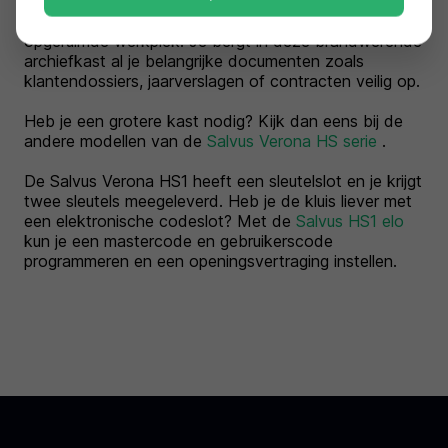
De Salvus Verona HS1 is de ideale oplossing voor een
opgeruimde werkplek. Je bergt in deze brandwerende
archiefkast al je belangrijke documenten zoals
klantendossiers, jaarverslagen of contracten veilig op.
Heb je een grotere kast nodig? Kijk dan eens bij de
andere modellen van de
Salvus Verona HS serie
.
De Salvus Verona HS1 heeft een sleutelslot en je krijgt
twee sleutels meegeleverd. Heb je de kluis liever met
een elektronische codeslot? Met de
Salvus HS1 elo
kun je een mastercode en gebruikerscode
programmeren en een openingsvertraging instellen.