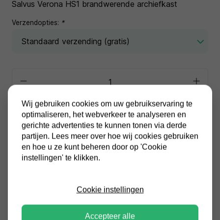
Salvus Verona HS1 brandwerende archiefkast
Verzendopties:
*
Wij gebruiken cookies om uw gebruikservaring te
In winkelwagen
optimaliseren, het webverkeer te analyseren en
gerichte advertenties te kunnen tonen via derde
partijen. Lees meer over hoe wij cookies gebruiken
Alle prijzen zijn inclusief BTW
en hoe u ze kunt beheren door op 'Cookie
Altijd gratis verzending
instellingen' te klikken.
Cookie instellingen
Productinformatie
Accepteer alle