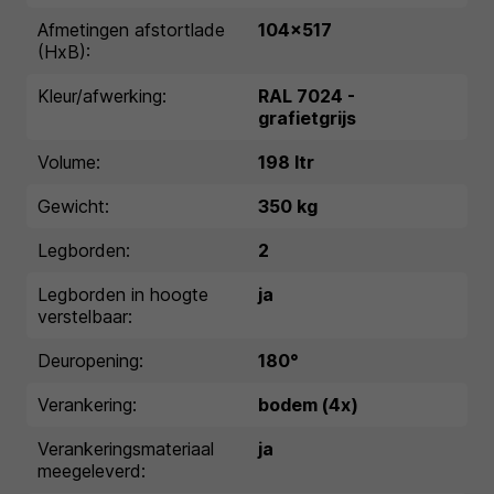
Afmetingen afstortlade
104x517
(HxB):
Kleur/afwerking:
RAL 7024 -
grafietgrijs
Volume:
198 ltr
Gewicht:
350 kg
Legborden:
2
Legborden in hoogte
ja
verstelbaar:
Deuropening:
180°
Verankering:
bodem (4x)
Verankeringsmateriaal
ja
meegeleverd: