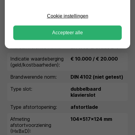
mm):
Binnenmaten (HxBxD in
Cookie instellingen
816x573x423
mm):
Accepteer alle
Extra diepte kluisbeslag:
55 mm
Inbraakwerende norm:
EN 1143-2 Grade D-I
Indicatie waardeberging
€ 10.000 / € 20.000
(geld/kostbaarheden):
Brandwerende norm:
DIN 4102 (niet getest)
Type slot:
dubbelbaard
klavierslot
Type afstortopening:
afstortlade
Afmeting
104x517x124 mm
afstortvoorziening
(HxBxD):