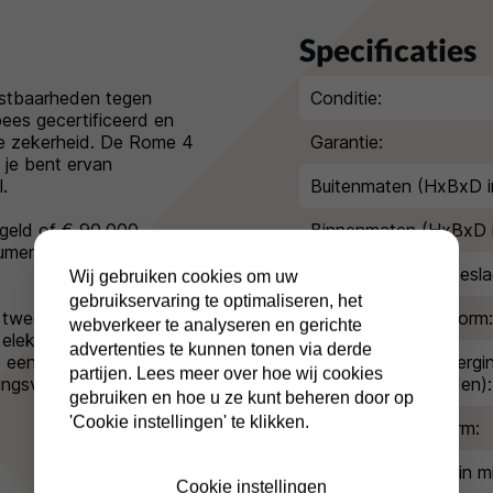
Specificaties
ostbaarheden tegen
Conditie:
pees gecertificeerd en
e zekerheid. De Rome 4
Garantie:
je bent ervan
.
Buitenmaten (HxBxD i
 geld of € 90.000,-
Binnenmaten (HxBxD 
umenten zijn tot maar
Extra diepte kluisbesla
Wij gebruiken cookies om uw
gebruikservaring te optimaliseren, het
 twee sleutels
Inbraakwerende norm:
webverkeer te analyseren en gerichte
 elektronische
advertenties te kunnen tonen via derde
e een mastercode en
Indicatie waardebergi
partijen. Lees meer over hoe wij cookies
gsvertraging instellen.
(geld/kostbaarheden):
gebruiken en hoe u ze kunt beheren door op
'Cookie instellingen' te klikken.
Brandwerende norm:
Brandwerendheid in mi
Cookie instellingen