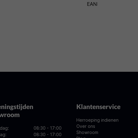
EAN:
ningstijden
Klantenservice
owroom
Herroeping indienen
Over ons
dag:
08:30 - 17:00
Showroom
ag:
08:30 - 17:00