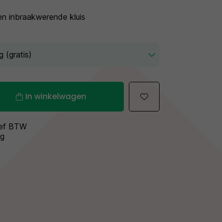
n inbraakwerende kluis
In winkelwagen
sief BTW
ng