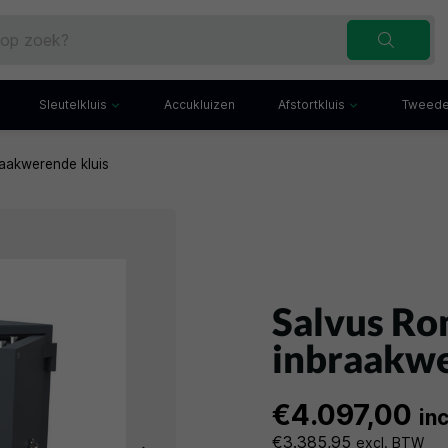
Sleutelkluis
Accukluizen
Afstortkluis
Tweede
aakwerende kluis
Inbraakwerende sleutelkluis
Afstortkluis met gleuf
Sleutelbuis
Kluis met afstortlade
x
Sleutelkast
Afstortkluis met kantel
iefkast
Sleutelkluisje
Kassakluis
ekast
Salvus Ro
inbraakwe
€4.097,00
in
€3.385,95
excl. BTW