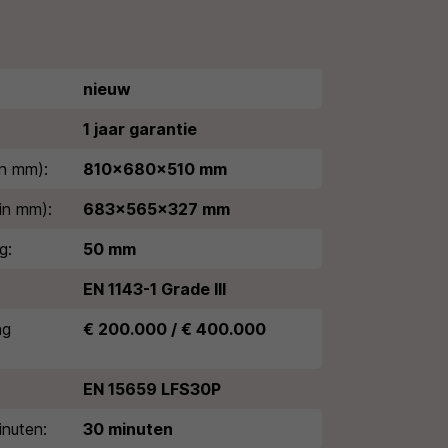
nieuw
1 jaar garantie
n mm):
810x680x510 mm
in mm):
683x565x327 mm
g:
50 mm
EN 1143-1 Grade III
ng
€ 200.000 / € 400.000
EN 15659 LFS30P
nuten:
30 minuten