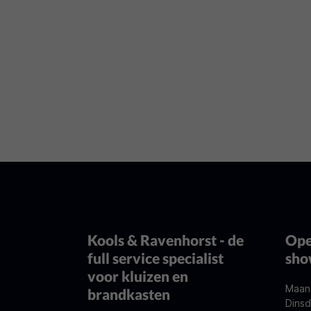
Kools & Ravenhorst - de
Ope
full service specialist
sh
voor kluizen en
Maan
brandkasten
Dinsd