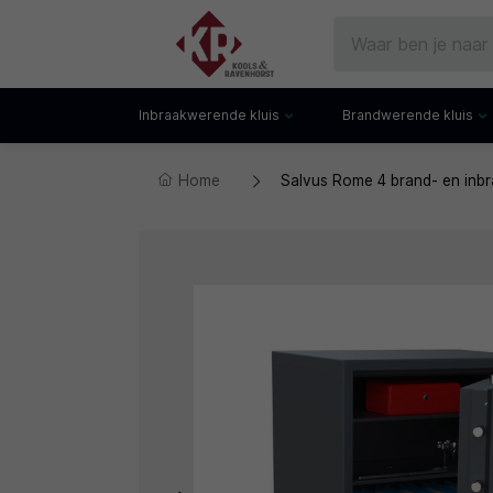
Inbraakwerende kluis
Brandwerende kluis
Home
Salvus Rome 4 brand- en inbr
Gecertificeerde kluis
Documentenkluis
Watchwinders
Watchwinders
Hotelkluis
Brandwerende bo
Kluiskast
Brandwerende arch
Privékluis
Brandwerende lad
Datakluis
Datakluis
Vloerkluis