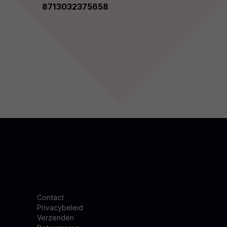
8713032375658
Contact
Privacybeleid
Verzenden