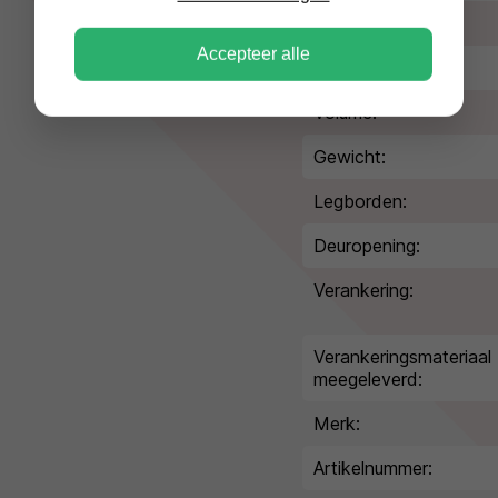
Type slot:
Accepteer alle
Kleur/afwerking:
Volume:
Gewicht:
Legborden:
Deuropening:
Verankering:
Verankeringsmateriaal
meegeleverd:
Merk:
Artikelnummer: