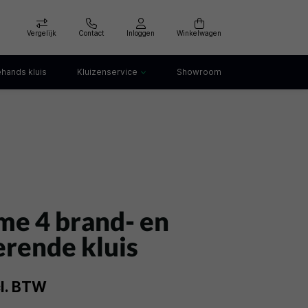
Vergelijk
Contact
Inloggen
Winkelwagen
hands kluis
Kluizenservice
Showroom
Kluis openen
Kluis verankeren
klep
Kluis verhuizen
Kluis afvoeren
Kluis storing
Kluis huren
me 4 brand- en
rende kluis
cl. BTW