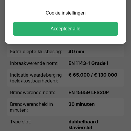
Garantie:
1 jaar garantie
Cookie instellingen
Buitenmaten (HxBxD in
840x650x550 mm
mm):
Accepteer alle
Binnenmaten (HxBxD in
782x574x420 mm
mm):
Extra diepte kluisbeslag:
40 mm
Inbraakwerende norm:
EN 1143-1 Grade I
Indicatie waardeberging
€ 65.000 / € 130.000
(geld/kostbaarheden):
Brandwerende norm:
EN 15659 LFS30P
Brandwerendheid in
30 minuten
minuten:
Type slot:
dubbelbaard
klavierslot