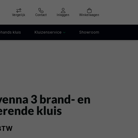
Vergelijk
Contact
Inloggen
Winkelwagen
hands kluis
Kluizenservice
Showroom
Kluis openen
Kluis verankeren
klep
Kluis verhuizen
Kluis afvoeren
Kluis storing
Kluis huren
venna 3 brand- en
rende kluis
 BTW