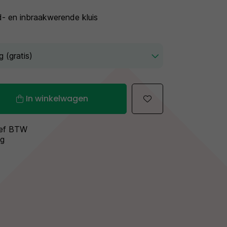
- en inbraakwerende kluis
In winkelwagen
sief BTW
ng