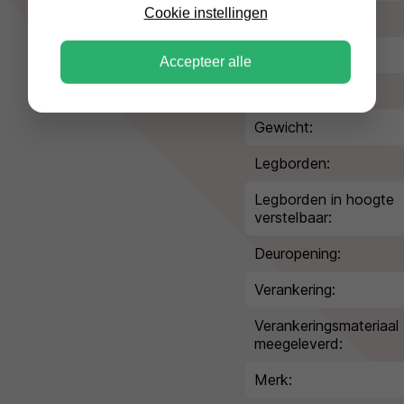
Cookie instellingen
Type slot:
Kleur/afwerking:
Accepteer alle
Volume:
Gewicht:
Legborden:
Legborden in hoogte
verstelbaar:
Deuropening:
Verankering:
Verankeringsmateriaal
meegeleverd:
Merk: