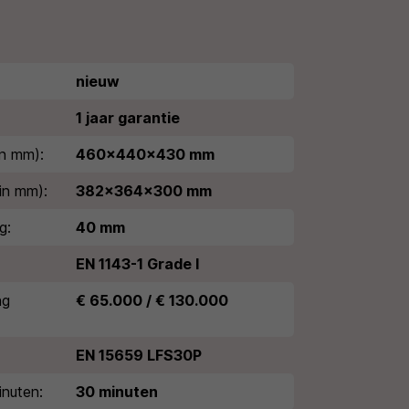
nieuw
1 jaar garantie
n mm):
460x440x430 mm
in mm):
382x364x300 mm
g:
40 mm
EN 1143-1 Grade I
ng
€ 65.000 / € 130.000
EN 15659 LFS30P
nuten:
30 minuten