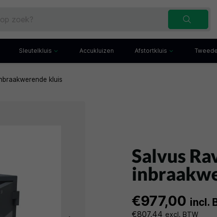
Sleutelkluis
Accukluizen
Afstortkluis
Tweede
nbraakwerende kluis
Inbraakwerende sleutelkluis
Afstortkluis met gleuf
Sleutelbuis
Kluis met afstortlade
x
Sleutelkast
Afstortkluis met kantel
iefkast
Sleutelkluisje
Kassakluis
ekast
Salvus Ra
inbraakwe
€977,00
incl.
€807,44
excl. BTW