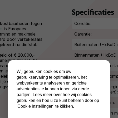
Specificaties
 kostbaarheden tegen
Conditie:
is
is Europees
erming en maximale
Garantie:
rd door verzekeraars
gekeerd na diefstal.
Buitenmaten (HxBxD i
 geld of € 20.000,-
Binnenmaten (HxBxD 
umenten zijn tot 30
brand.
Extra diepte kluisbesla
 je krijgt twee sleutels
Wij gebruiken cookies om uw
 elektronische
Inbraakwerende norm:
gebruikservaring te optimaliseren, het
 je een master code en
webverkeer te analyseren en gerichte
gsvertraging instellen.
Indicatie waardebergi
advertenties te kunnen tonen via derde
(geld/kostbaarheden):
partijen. Lees meer over hoe wij cookies
gebruiken en hoe u ze kunt beheren door op
Brandwerende norm:
'Cookie instellingen' te klikken.
Brandwerendheid in mi