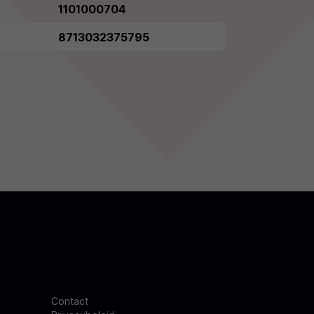
1101000704
8713032375795
Contact