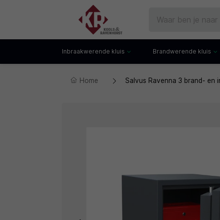
Inbraakwerende kluis
Brandwerende kluis
Home
Salvus Ravenna 3 brand- en i
Gecertificeerde kluis
Documentenkluis
Watchwinders
Watchwinders
Hotelkluis
Brandwerende bo
Kluiskast
Brandwerende arch
Privékluis
Brandwerende lad
Datakluis
Datakluis
Vloerkluis