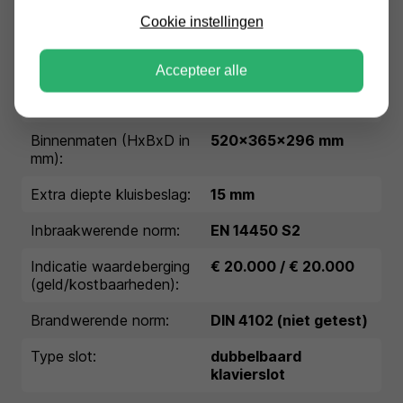
Conditie:
nieuw
Cookie instellingen
Garantie:
1 jaar garantie
Accepteer alle
Buitenmaten (HxBxD in
600x445x400 mm
mm):
Binnenmaten (HxBxD in
520x365x296 mm
mm):
Extra diepte kluisbeslag:
15 mm
Inbraakwerende norm:
EN 14450 S2
Indicatie waardeberging
€ 20.000 / € 20.000
(geld/kostbaarheden):
Brandwerende norm:
DIN 4102 (niet getest)
Type slot:
dubbelbaard
klavierslot