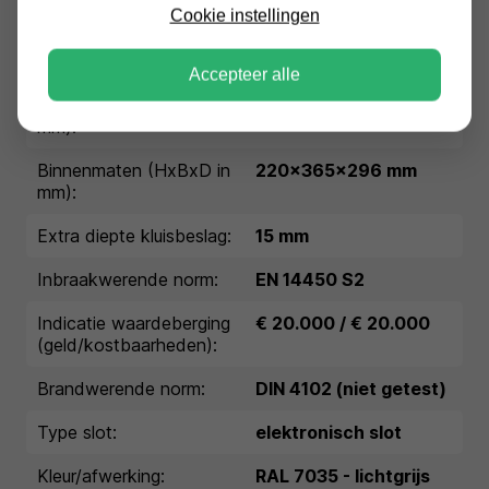
Cookie instellingen
Conditie:
nieuw
Garantie:
1 jaar garantie
Accepteer alle
Buitenmaten (HxBxD in
300x445x400 mm
mm):
Binnenmaten (HxBxD in
220x365x296 mm
mm):
Extra diepte kluisbeslag:
15 mm
Inbraakwerende norm:
EN 14450 S2
Indicatie waardeberging
€ 20.000 / € 20.000
(geld/kostbaarheden):
Brandwerende norm:
DIN 4102 (niet getest)
Type slot:
elektronisch slot
Kleur/afwerking:
RAL 7035 - lichtgrijs