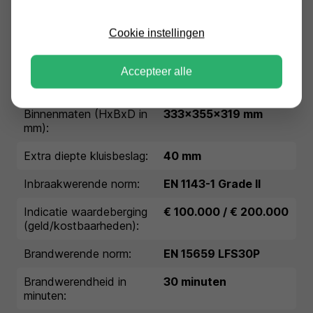
Conditie:
nieuw
Cookie instellingen
Garantie:
1 jaar garantie
Buitenmaten (HxBxD in
460x470x470 mm
Accepteer alle
mm):
Binnenmaten (HxBxD in
333x355x319 mm
mm):
Extra diepte kluisbeslag:
40 mm
Inbraakwerende norm:
EN 1143-1 Grade II
Indicatie waardeberging
€ 100.000 / € 200.000
(geld/kostbaarheden):
Brandwerende norm:
EN 15659 LFS30P
Brandwerendheid in
30 minuten
minuten: