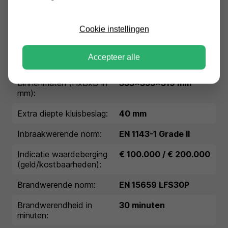
Conditie:
nieuw
Cookie instellingen
Garantie:
1 jaar garantie
Buitenmaten (HxBxD in
460x470x470 mm
Accepteer alle
mm):
Binnenmaten (HxBxD in
333x355x319 mm
mm):
Extra diepte kluisbeslag:
40 mm
Inbraakwerende norm:
EN 1143-1 Grade II
Indicatie waardeberging
€ 100.000 / € 200.000
(geld/kostbaarheden):
Brandwerende norm:
EN 15659 LFS30P
Brandwerendheid in
30 minuten
minuten: