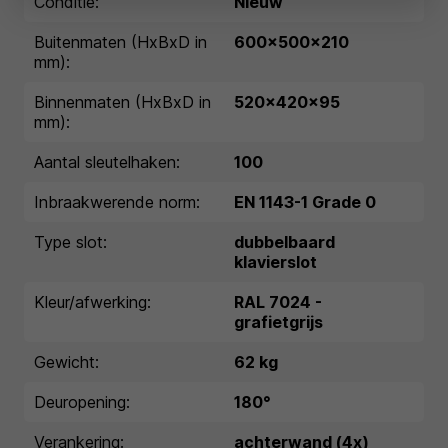
Conditie:
Nieuw
Buitenmaten (HxBxD in
600x500x210
mm):
Binnenmaten (HxBxD in
520x420x95
mm):
Aantal sleutelhaken:
100
Inbraakwerende norm:
EN 1143-1 Grade 0
Type slot:
dubbelbaard
klavierslot
Kleur/afwerking:
RAL 7024 -
grafietgrijs
Gewicht:
62 kg
Deuropening:
180°
Verankering:
achterwand (4x)