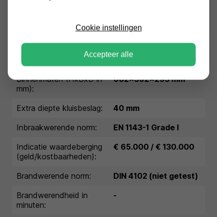
Conditie:
nieuw
Cookie instellingen
Garantie:
1 jaar garantie
Buitenmaten (HxBxD in
670x440x382 mm
Accepteer alle
mm):
Binnenmaten (HxBxD in
602x392x293 mm
mm):
Extra diepte kluisbeslag:
40 mm
Inbraakwerende norm:
EN 1143-1 Grade I
Indicatie waardeberging
€ 65.000 / € 130.000
(geld/kostbaarheden):
Brandwerende norm:
DIN 4102 (niet getest)
Brandwerendheid in
-
minuten: