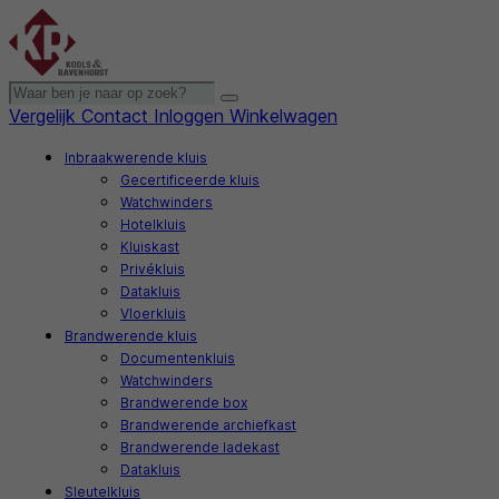
Vergelijk
Contact
Inloggen
Winkelwagen
Inbraakwerende kluis
Gecertificeerde kluis
Watchwinders
Hotelkluis
Kluiskast
Privékluis
Datakluis
Vloerkluis
Brandwerende kluis
Documentenkluis
Watchwinders
Brandwerende box
Brandwerende archiefkast
Brandwerende ladekast
Datakluis
Sleutelkluis