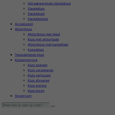
Inbraakwerende sleutelkluis
Sleutelbuis
Sleutelkast
Sleutelkluisje
Accukluizen
Afstortkluis
Afstortkluis met gleuf
Kluis met afstortlade
Afstortkluis met kantelklep
Kassakluis
Tweedehands kluis
Kluizenservice
Kluis openen
Kluis verankeren
Kluis verhuizen
Kluis afvoeren
Kluis storing
Kluis huren
Showroom