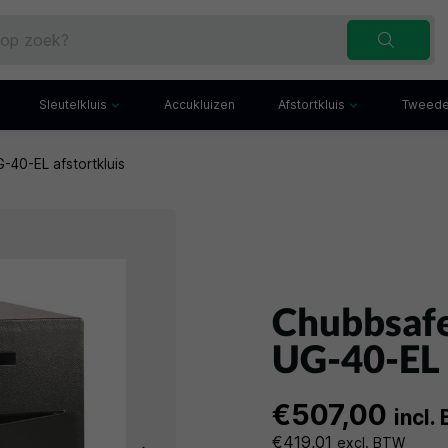
Sleutelkluis
Accukluizen
Afstortkluis
Tweede
-40-EL afstortkluis
Inbraakwerende sleutelkluis
Afstortkluis met gleuf
Sleutelbuis
Kluis met afstortlade
x
Sleutelkast
Afstortkluis met kantel
iefkast
Sleutelkluisje
Kassakluis
ekast
Chubbsafe
UG-40-EL 
€507,00
incl.
€419,01
excl. BTW