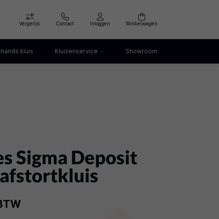
Vergelijk
Contact
Inloggen
Winkelwagen
hands kluis
Kluizenservice
Showroom
Kluis openen
Kluis verankeren
klep
Kluis verhuizen
Kluis afvoeren
Kluis storing
Kluis huren
s Sigma Deposit
afstortkluis
 BTW