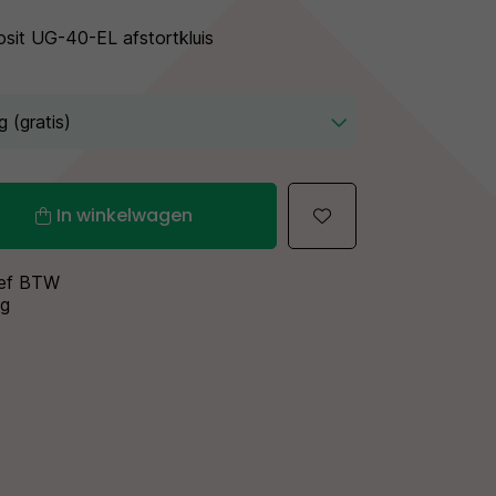
sit UG-40-EL afstortkluis
In winkelwagen
sief BTW
ng