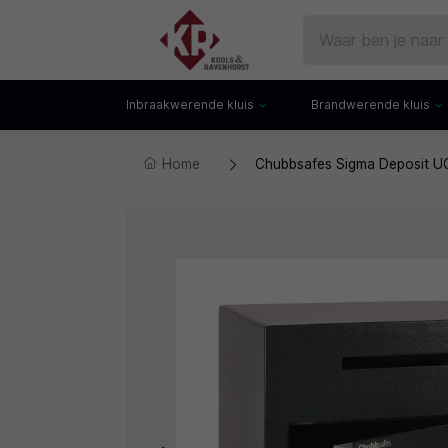
Inbraakwerende kluis
Brandwerende kluis
Home
Chubbsafes Sigma Deposit UG
Gecertificeerde kluis
Documentenkluis
Watchwinders
Watchwinders
Hotelkluis
Brandwerende bo
Kluiskast
Brandwerende arch
Privékluis
Brandwerende lad
Datakluis
Datakluis
Vloerkluis