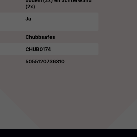
bodem (2x) en achterwand
(2x)
Ja
Chubbsafes
CHUB0174
5055120736310