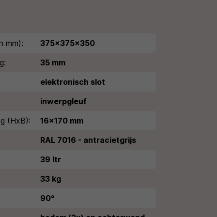
n mm):
375x375x350
g:
35 mm
elektronisch slot
inwerpgleuf
g (HxB):
16x170 mm
RAL 7016 - antracietgrijs
39 ltr
33 kg
90°