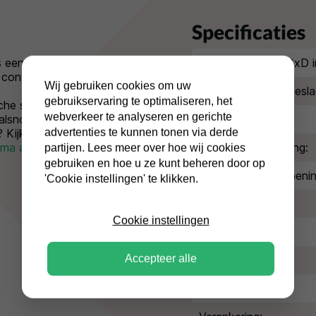
Specificaties
s een compacte
Buitenmaten (HxBxD i
 contant geld.
Wij gebruiken cookies om uw
Extra diepte kluisbesla
gebruikservaring te optimaliseren, het
che slot. Ben je de
webverkeer te analyseren en gerichte
 alsnog de deur openen.
Type slot:
advertenties te kunnen tonen via derde
? Kijk dan eens bij de
ma afstortkluizen
.
Type afstortopening:
partijen. Lees meer over hoe wij cookies
gebruiken en hoe u ze kunt beheren door op
Afmeting inwerpopenin
'Cookie instellingen' te klikken.
Kleur/afwerking:
Cookie instellingen
Volume:
Accepteer alle
Gewicht:
Deuropening: