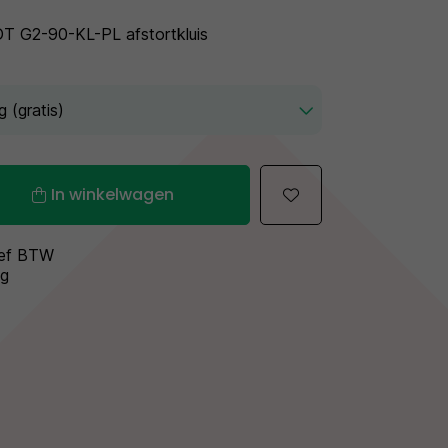
T G2-90-KL-PL afstortkluis
In winkelwagen
sief BTW
ng