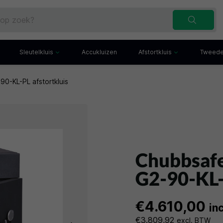
Sleutelkluis
Accukluizen
Afstortkluis
Tweede
0-KL-PL afstortkluis
Inbraakwerende sleutelkluis
Afstortkluis met gleuf
Sleutelbuis
Kluis met afstortlade
x
Sleutelkast
Afstortkluis met kantel
iefkast
Sleutelkluisje
Kassakluis
ekast
Chubbsaf
G2-90-KL-
€4.610,00
in
€3.809,92
excl. BTW