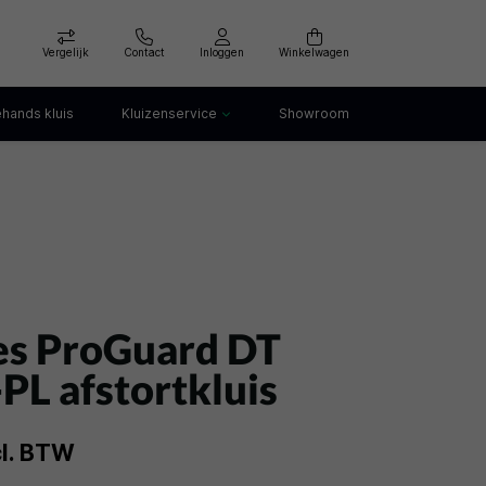
Vergelijk
Contact
Inloggen
Winkelwagen
hands kluis
Kluizenservice
Showroom
Kluis openen
Kluis verankeren
klep
Kluis verhuizen
Kluis afvoeren
Kluis storing
Kluis huren
es ProGuard DT
PL afstortkluis
cl. BTW