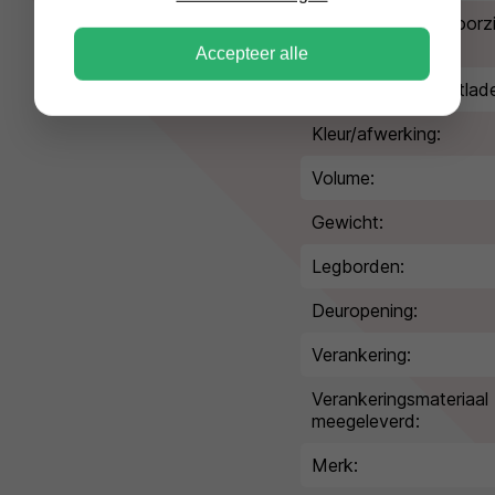
Afmeting afstortvoorz
(HxBxD):
Accepteer alle
Afmetingen afstortlad
Kleur/afwerking:
Volume:
Gewicht:
Legborden:
Deuropening:
Verankering:
Verankeringsmateriaal
meegeleverd:
Merk: