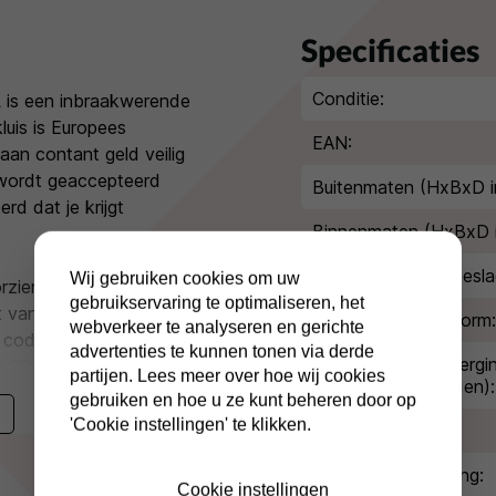
Specificaties
Conditie:
is een inbraakwerende
luis is Europees
EAN:
 aan contant geld veilig
 wordt geaccepteerd
Buitenmaten (HxBxD i
rd dat je krijgt
Binnenmaten (HxBxD 
Extra diepte kluisbesla
Wij gebruiken cookies om uw
orzien van een
gebruikservaring te optimaliseren, het
et van twee sleutels
Inbraakwerende norm:
webverkeer te analyseren en gerichte
 codeslot op de kluis?
advertenties te kunnen tonen via derde
Indicatie waardebergi
T G2-90-KL-PL met
partijen. Lees meer over hoe wij cookies
(geld/kostbaarheden):
gebruiken en hoe u ze kunt beheren door op
'Cookie instellingen' te klikken.
Type slot:
Type afstortopening:
Cookie instellingen