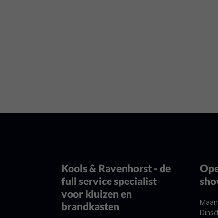
Kools & Ravenhorst - de
Ope
full service specialist
sh
voor kluizen en
Maan
brandkasten
Dinsd