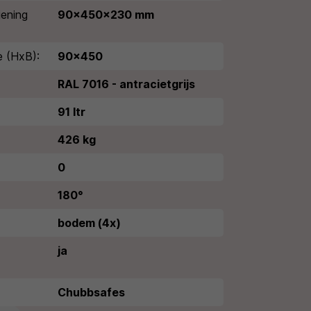
iening
90x450x230 mm
e (HxB):
90x450
RAL 7016 - antracietgrijs
91 ltr
426 kg
0
180°
bodem (4x)
ja
Chubbsafes