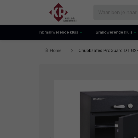
Inbraakwerende kluis
Brandwerende kluis
Home
Chubbsafes ProGuard DT G2-9
Gecertificeerde kluis
Documentenkluis
Watchwinders
Watchwinders
Hotelkluis
Brandwerende bo
Kluiskast
Brandwerende arch
Privékluis
Brandwerende lad
Datakluis
Datakluis
Vloerkluis