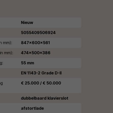
Nieuw
5055409506924
n mm):
847x600x561
in mm):
474x500x386
g:
55 mm
EN 1143-2 Grade D-II
ng
€ 25.000 / € 50.000
dubbelbaard klavierslot
afstortlade