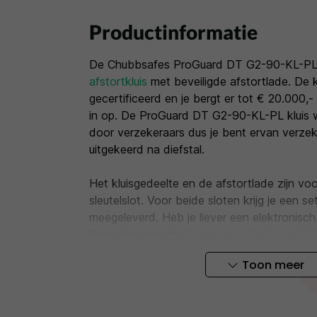
Productinformatie
De Chubbsafes ProGuard DT G2-90-KL-PL 
afstortkluis
met beveiligde afstortlade. De k
gecertificeerd en je bergt er tot € 20.000,-
in op. De ProGuard DT G2-90-KL-PL kluis
door verzekeraars dus je bent ervan verzeke
uitgekeerd na diefstal.
Het kluisgedeelte en de afstortlade zijn vo
sleutelslot. Voor beide sloten krijg je een s
meegeleverd. Heb je liever een elektronisch
Kies dan voor de
Chubbsafes ProGuard D
sleutelslot
.
Toon meer