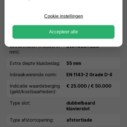
Conditie:
Nieuw
Cookie instellingen
EAN:
5055409508782
Buitenmaten (HxBxD in
687x500x521
Accepteer alle
mm):
Binnenmaten (HxBxD in
314x400x360
mm):
Extra diepte kluisbeslag:
55 mm
Inbraakwerende norm:
EN 1143-2 Grade D-II
Indicatie waardeberging
€ 25.000 / € 50.000
(geld/kostbaarheden):
Type slot:
dubbelbaard
klavierslot
Type afstortopening:
afstortlade