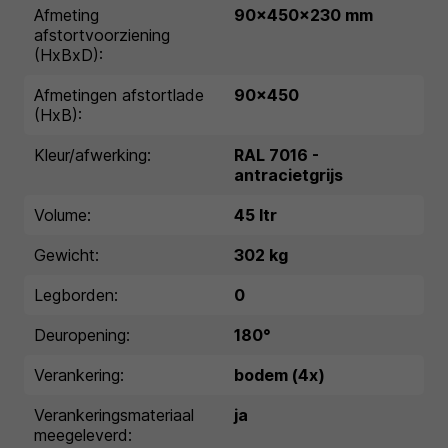
Afmeting
90x450x230 mm
afstortvoorziening
(HxBxD):
Afmetingen afstortlade
90x450
(HxB):
Kleur/afwerking:
RAL 7016 -
antracietgrijs
Volume:
45 ltr
Gewicht:
302 kg
Legborden:
0
Deuropening:
180°
Verankering:
bodem (4x)
Verankeringsmateriaal
ja
meegeleverd: