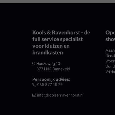
Kools & Ravenhorst - de
Ope
full service specialist
sh
voor kluizen en
Maan
brandkasten
Dinsd
Woen
Hanzeweg 10
Dond
3771 NG Barneveld
Vrijd
Persoonlijk advies:
085 877 19 25
info@koolsenravenhorst.nl