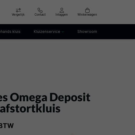
Vergelijk
Contact
Inloggen
Winkelwagen
hands kluis
Kluizenservice
Showroom
Kluis openen
Kluis verankeren
klep
Kluis verhuizen
Kluis afvoeren
Kluis storing
Kluis huren
es Omega Deposit
afstortkluis
. BTW