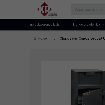
Inbraakwerende kluis
Brandwerende kluis
Home
Chubbsafes Omega Deposit UG
Gecertificeerde kluis
Documentenkluis
Watchwinders
Watchwinders
Hotelkluis
Brandwerende bo
Kluiskast
Brandwerende arch
Privékluis
Brandwerende lad
Datakluis
Datakluis
Vloerkluis