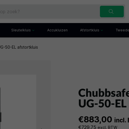
Sleutelkluis
Accukluizen
Afstortkluis
Tweede
-50-EL afstortkluis
Inbraakwerende sleutelkluis
Afstortkluis met gleuf
Sleutelbuis
Kluis met afstortlade
x
Sleutelkast
Afstortkluis met kantel
iefkast
Sleutelkluisje
Kassakluis
ekast
Chubbsaf
UG-50-EL 
€883,00
incl
€729,75
excl. BTW