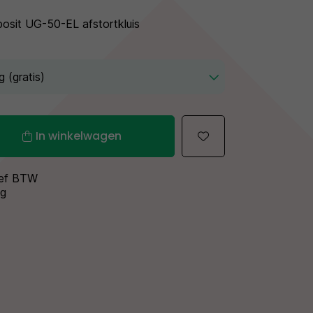
sit UG-50-EL afstortkluis
In winkelwagen
sief BTW
ng