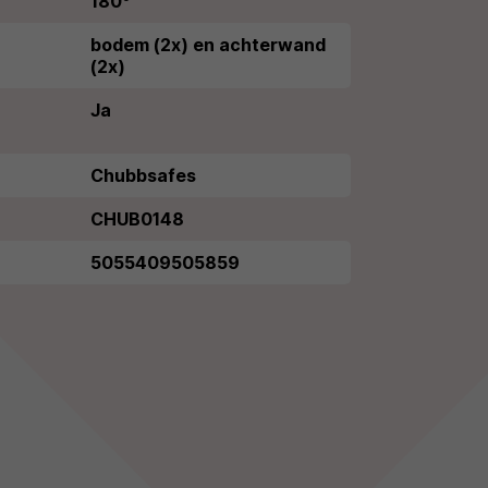
180°
bodem (2x) en achterwand
(2x)
Ja
Chubbsafes
CHUB0148
5055409505859