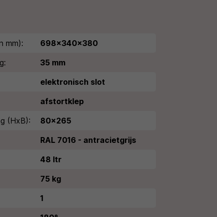
n mm):
698x340x380
g:
35 mm
elektronisch slot
afstortklep
g (HxB):
80x265
RAL 7016 - antracietgrijs
48 ltr
75 kg
1