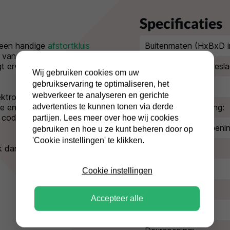
Specificaties
een handige
afstortkluis
Buitenmaten (HxBxD i
 van los geld of
t ervoor dat het geld
Extra diepte kluisbesla
Wij gebruiken cookies om uw
gebruikservaring te optimaliseren, het
Type slot:
webverkeer te analyseren en gerichte
ktronisch op de deur
advertenties te kunnen tonen via derde
e en
Type afstortopening:
e code kwijt? Dan kun je
partijen. Lees meer over hoe wij cookies
Afmeting inwerpopenin
gebruiken en hoe u ze kunt beheren door op
'Cookie instellingen' te klikken.
jk dan bij de
andere
Kleur/afwerking:
Volume:
Cookie instellingen
Gewicht:
Accepteer alle
Legborden: